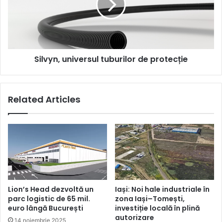
protecție
Silvyn, universul tuburilor de protecție
Related Articles
Lion’s Head dezvoltă un
Iași: Noi hale industriale în
parc logistic de 65 mil.
zona Iași–Tomești,
euro lângă București
investiție locală în plină
autorizare
14 noiembrie 2025