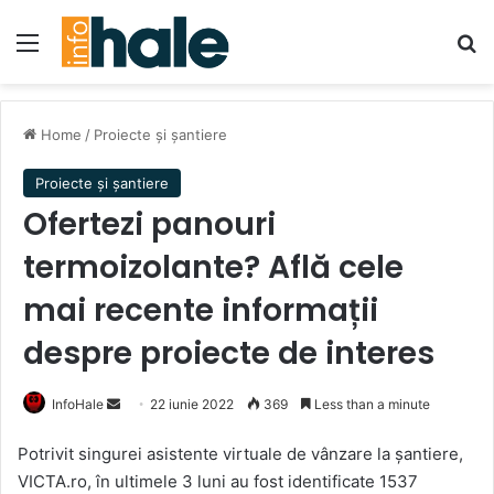
Menu
Se
Home
/
Proiecte și șantiere
Proiecte și șantiere
Ofertezi panouri
termoizolante? Află cele
mai recente informații
despre proiecte de interes
Send
InfoHale
22 iunie 2022
369
Less than a minute
an
Potrivit singurei asistente virtuale de vânzare la șantiere,
email
VICTA.ro, în ultimele 3 luni au fost identificate 1537