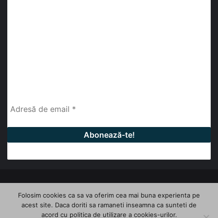
Abonează-te la buletinul nostru de știri
abonează-te la newsletter
Fii la curent cu ultimele știri, analize și interviuri despre
piața construcțiilor industriale alături de cei peste
13.000 abonați prin newsletterul lunar de la InfoHale.
© Copyright 2026, All Rights Reserved | InfoHale
Folosim cookies ca sa va oferim cea mai buna experienta pe
acest site. Daca doriti sa ramaneti inseamna ca sunteti de
Facebook
LinkedIn
YouTube
acord cu politica de utilizare a cookies-urilor.