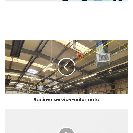
Racirea
service-
urilor
auto
Racirea service-urilor auto
Silvyn,
universul
tuburilor
de