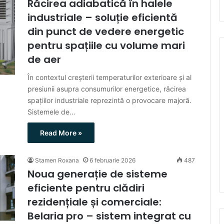
Răcirea adiabatică în halele
industriale – soluție eficientă
din punct de vedere energetic
pentru spațiile cu volume mari
de aer
În contextul creșterii temperaturilor exterioare și al
presiunii asupra consumurilor energetice, răcirea
spațiilor industriale reprezintă o provocare majoră.
Sistemele de…
Read More »
Stamen Roxana
6 februarie 2026
487
Noua generație de sisteme
eficiente pentru clădiri
rezidențiale și comerciale:
Belaria pro – sistem integrat cu