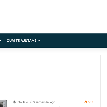
CUM TE AJUTĂM?
InfoHale
3 săptămâni ago
537