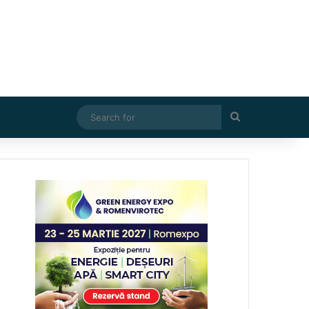
Search
for