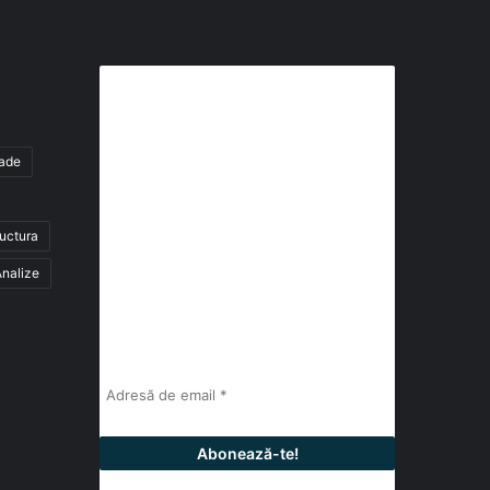
Abonează-te la buletinul nostru
de știri
tade
abonează-te la newsletter
ructura
Fii la curent cu ultimele știri, analize și
interviuri despre piața construcțiilor
nalize
industriale alături de cei peste 13.000
abonați prin newsletterul lunar de la
InfoHale.