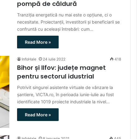
pompă de căldură
Tranziția energetică nu mai este o opțiune, ci o
necesitate. Proiectanții, investitorii și beneficiarii se
confruntă cu aceleași întrebări: cum…
Read More »
InfoHale
24 iulie 2022
418
Bihor și Ilfov: județe magnet
pentru sectorul idustrial
Potrivit singurei asistente virtuale de vânzare la
șantiere, VICTA.ro, în perioada iunie-iulie au fost
identificate 1019 proiecte industriale la nivel…
Read More »
InfoHale
8 ianuarie 2021
445