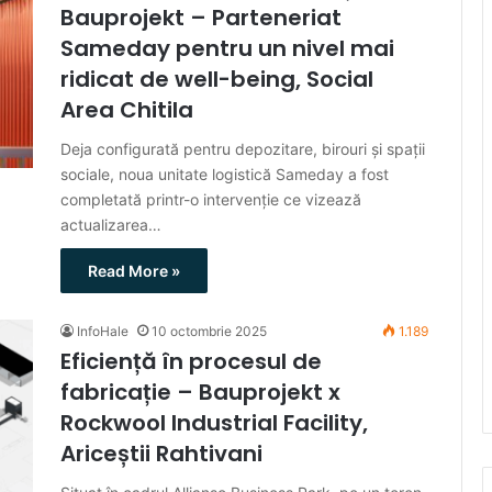
Bauprojekt – Parteneriat
Sameday pentru un nivel mai
ridicat de well-being, Social
Area Chitila
Deja configurată pentru depozitare, birouri și spații
sociale, noua unitate logistică Sameday a fost
completată printr-o intervenție ce vizează
actualizarea…
Read More »
InfoHale
10 octombrie 2025
1.189
Eficiență în procesul de
fabricație – Bauprojekt x
Rockwool Industrial Facility,
Ariceștii Rahtivani