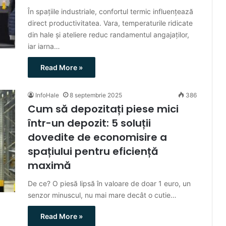
În spațiile industriale, confortul termic influențează
direct productivitatea. Vara, temperaturile ridicate
din hale și ateliere reduc randamentul angajaților,
iar iarna…
Read More »
InfoHale
8 septembrie 2025
386
Cum să depozitați piese mici
într-un depozit: 5 soluții
dovedite de economisire a
spațiului pentru eficiență
maximă
De ce? O piesă lipsă în valoare de doar 1 euro, un
senzor minuscul, nu mai mare decât o cutie…
Read More »