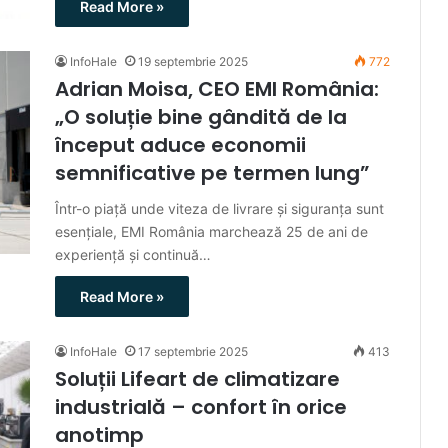
Read More »
InfoHale
19 septembrie 2025
772
Adrian Moisa, CEO EMI România:
„O soluție bine gândită de la
început aduce economii
semnificative pe termen lung”
Într-o piață unde viteza de livrare și siguranța sunt
esențiale, EMI România marchează 25 de ani de
experiență și continuă…
Read More »
InfoHale
17 septembrie 2025
413
Soluții Lifeart de climatizare
industrială – confort în orice
anotimp