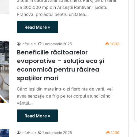
Situat în cadrul Allianso Business Park, pe un teren
de 300.000 mp din Ariceștii Rahtivani, județul
Prahova, proiectul pentru unitatea…
Read More »
InfoHale
1 octombrie 2025
1.032
Beneficiile răcitoarelor
evaporative – soluția eco și
economică pentru răcirea
spațiilor mari
Când ieși din mare într-o zi fierbinte de vară, vei
avea senzație de frig pe tot corpul atunci când
vântul…
Read More »
InfoHale
1 octombrie 2025
1.109