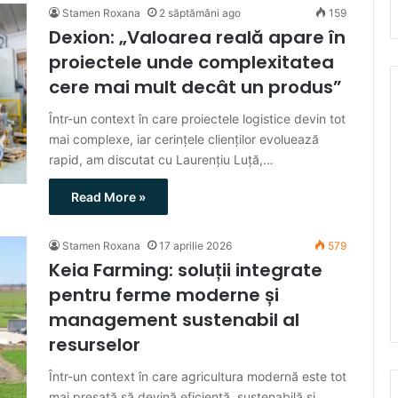
Stamen Roxana
2 săptămâni ago
159
Dexion: „Valoarea reală apare în
proiectele unde complexitatea
cere mai mult decât un produs”
Într-un context în care proiectele logistice devin tot
mai complexe, iar cerințele clienților evoluează
rapid, am discutat cu Laurențiu Luță,…
Read More »
Stamen Roxana
17 aprilie 2026
579
Keia Farming: soluții integrate
pentru ferme moderne și
management sustenabil al
resurselor
Într-un context în care agricultura modernă este tot
mai presată să devină eficientă, sustenabilă și