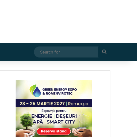
Search
for