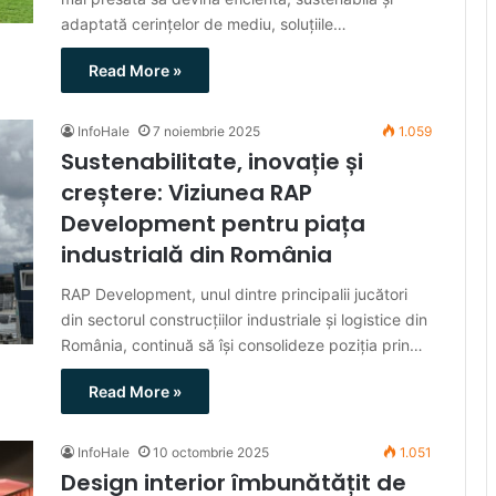
adaptată cerințelor de mediu, soluțiile…
Read More »
InfoHale
7 noiembrie 2025
1.059
Sustenabilitate, inovație și
creștere: Viziunea RAP
Development pentru piața
industrială din România
RAP Development, unul dintre principalii jucători
din sectorul construcțiilor industriale și logistice din
România, continuă să își consolideze poziția prin…
Read More »
InfoHale
10 octombrie 2025
1.051
Design interior îmbunătățit de