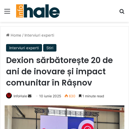
Menu
Se
Home
/
Interviuri experti
Interviuri experti
Stiri
Dexion sărbătorește 20 de
ani de inovare și impact
comunitar în Râșnov
Send
InfoHale
10 iunie 2025
630
1 minute read
an
email