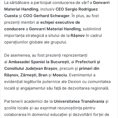
La sărbătoare a participat conducerea de vârf a
Gonvarri
Material Handling
, inclusiv
CEO Sergio Rodriguez
Cuesta
și
COO Gerhard Schwager
. În plus, au fost
prezenți membri ai
echipei executive de
conducere
a
Gonvarri Material Handling
, subliniind
importanța strategică a sitului de la
Râșnov
în cadrul
operațiunilor globale ale grupului.
De asemenea, au fost prezenți reprezentanți
ai
Ambasadei Spaniei la București
, ai
Prefecturii și
Consiliului Județean Brașov
, precum și
primari din
Râșnov, Zărnești, Bran
și
Moeciu
. Evenimentul a
evidențiat legăturile puternice ale Dexion cu comunitatea
locală și angajamentul său față de dezvoltarea regională.
Partenerii academici de la
Universitatea Transilvania
și
școlile locale și-au exprimat recunoștiința pentru
colaborarea în domeniul educației și dezvoltării forței de