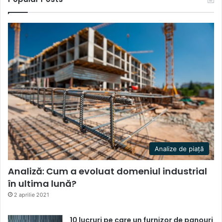
Analize de piață
Analiză: Cum a evoluat domeniul industrial
în ultima lună?
2 aprilie 2021
10 lucruri pe care un furnizor de panouri