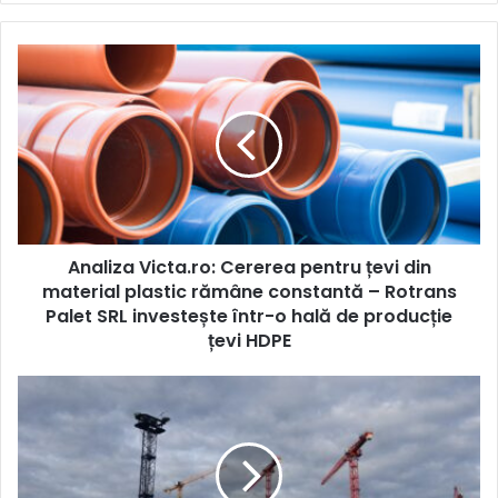
Analiza
Victa.ro:
Cererea
pentru
țevi
din
material
plastic
rămâne
Analiza Victa.ro: Cererea pentru țevi din
constantă
–
material plastic rămâne constantă – Rotrans
Rotrans
Palet SRL investește într-o hală de producție
Palet
țevi HDPE
SRL
investește
2025:
într-
Anul
o
marilor
hală
investiții
de
în