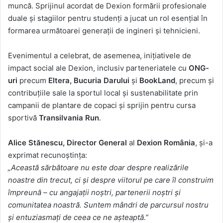
muncă. Sprijinul acordat de Dexion formării profesionale
duale și stagiilor pentru studenți a jucat un rol esențial în
formarea următoarei generații de ingineri și tehnicieni.
Evenimentul a celebrat, de asemenea, inițiativele de
impact social ale Dexion, inclusiv parteneriatele cu
ONG-
uri
precum
Eltera, Bucuria Darului
și
BookLand
, precum și
contribuțiile sale la sportul local și sustenabilitate prin
campanii de plantare de copaci și sprijin pentru cursa
sportivă
Transilvania Run
.
Alice Stănescu, Director General
al
Dexion România
, și-a
exprimat recunoștința:
„Această sărbătoare nu este doar despre realizările
noastre din trecut, ci și despre viitorul pe care îl construim
împreună – cu angajații noștri, partenerii noștri și
comunitatea noastră. Suntem mândri de parcursul nostru
și entuziasmați de ceea ce ne așteaptă.”