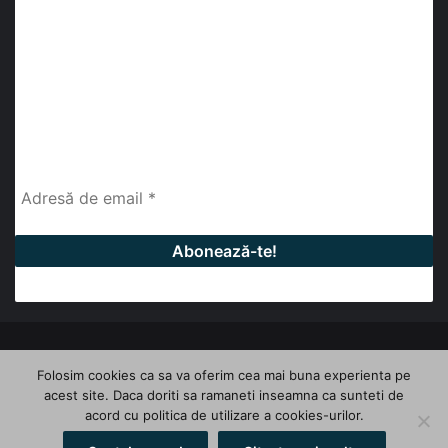
abonează-te la newsletter
Fii la curent cu ultimele știri, analize și interviuri despre
piața construcțiilor industriale alături de cei peste
13.000 abonați prin newsletterul lunar de la InfoHale.
© Copyright 2026, All Rights Reserved | InfoHale
Folosim cookies ca sa va oferim cea mai buna experienta pe
acest site. Daca doriti sa ramaneti inseamna ca sunteti de
Facebook
LinkedIn
YouTube
acord cu politica de utilizare a cookies-urilor.