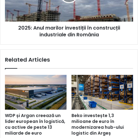
producție
construcții
țevi
industriale
HDPE
din
România
2025: Anul marilor investiții în construcții
industriale din România
Related Articles
WDP și Argan creează un
Beko investește 1,3
lider european în logistică,
milioane de euro în
cu active de peste 13
modernizarea hub-ului
miliarde de euro
logistic din Argeș