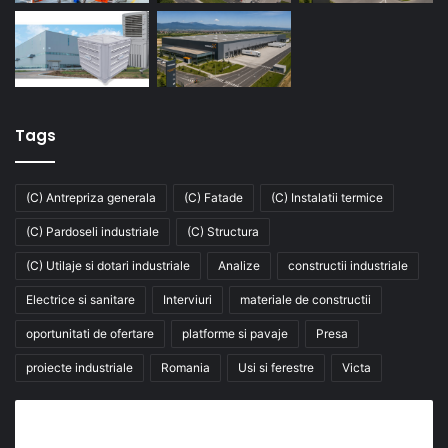
Tags
(C) Antrepriza generala
(C) Fatade
(C) Instalatii termice
(C) Pardoseli industriale
(C) Structura
(C) Utilaje si dotari industriale
Analize
constructii industriale
Electrice si sanitare
Interviuri
materiale de constructii
oportunitati de ofertare
platforme si pavaje
Presa
proiecte industriale
Romania
Usi si ferestre
Victa
Abonează-te la buletinul nostru de știri