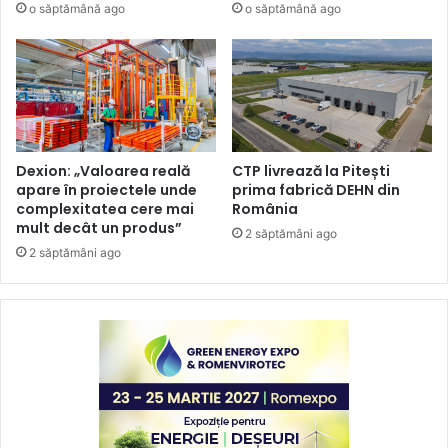
o săptămână ago
o săptămână ago
Dexion: „Valoarea reală
CTP livrează la Pitești
apare în proiectele unde
prima fabrică DEHN din
complexitatea cere mai
România
mult decât un produs”
2 săptămâni ago
2 săptămâni ago