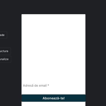
Abonează-te la buletinul nostru
de știri
tade
abonează-te la newsletter
ructura
Fii la curent cu ultimele știri, analize și
interviuri despre piața construcțiilor
nalize
industriale alături de cei peste 13.000
abonați prin newsletterul lunar de la
InfoHale.