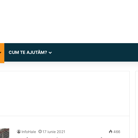
CUM TE AJUTĂM?
InfoHale
17 iunie 2021
466