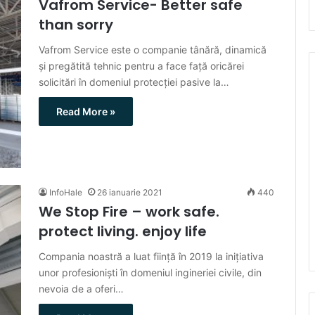
Vafrom Service- Better safe
than sorry
Vafrom Service este o companie tânără, dinamică
și pregătită tehnic pentru a face față oricărei
solicitări în domeniul protecției pasive la…
Read More »
InfoHale
26 ianuarie 2021
440
We Stop Fire – work safe.
protect living. enjoy life
Compania noastră a luat ființă în 2019 la inițiativa
unor profesioniști în domeniul ingineriei civile, din
nevoia de a oferi…