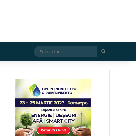
Search
for