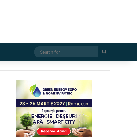
Search
for