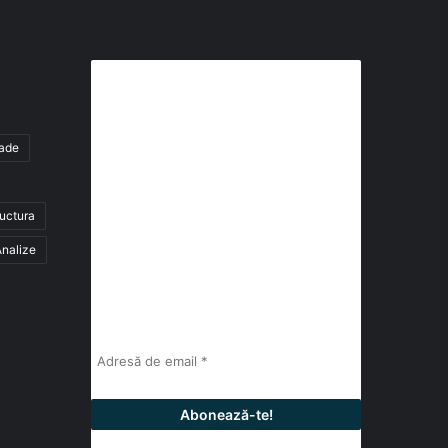
Abonează-te la buletinul nostru
de știri
tade
abonează-te la newsletter
ructura
Fii la curent cu ultimele știri, analize și
interviuri despre piața construcțiilor
nalize
industriale alături de cei peste 13.000
abonați prin newsletterul lunar de la
InfoHale.