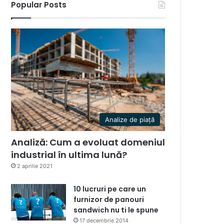
Popular Posts
Analize de piață
Analiză: Cum a evoluat domeniul
industrial în ultima lună?
2 aprilie 2021
10 lucruri pe care un
furnizor de panouri
sandwich nu ti le spune
17 decembrie 2014