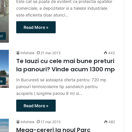
Este cat se poate de evident ca protectia spatiilor
comerciale, a depozitelor si a halelor industriale
este eficienta doar atunci…
Read More »
ri
InfoHale
21 mai 2013
442
Te lauzi cu cele mai bune preturi
la panouri? Vinde acum 1300 mp
In Bucuresti se asteapta oferta pentru: 720 mp
re
panouri termoizolante tip sandwich pentru
acoperis ( lungime panou 8 m) si…
Read More »
InfoHale
17 mai 2013
482
Mega-cereri la noul Parc