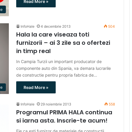
Read More »
re
InfoHale
4 decembrie 2013
504
Hala la care viseaza toti
furnizorii – ai 3 zile sa o ofertezi
in timp real
In Campia Turzii un important producator de
componente auto din Spania, va demara lucrarile
de constructie pentru propria fabrica de…
Read More »
re
InfoHale
29 noiembrie 2013
558
Programul PRIMA HALA continua
si iarna asta. Inscrie-te acum!
Fie ca esti furnizor de materiale de constructii,