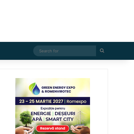
Search
for