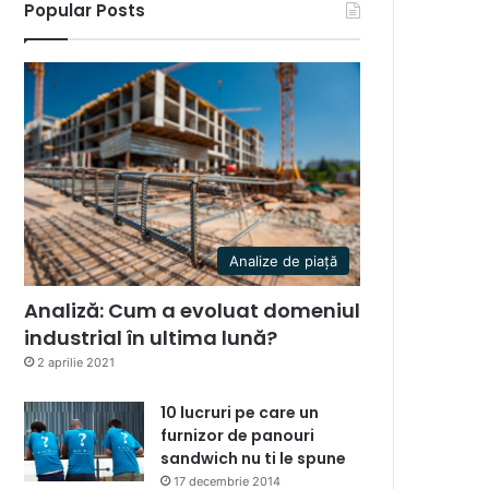
Popular Posts
Analize de piață
Analiză: Cum a evoluat domeniul
industrial în ultima lună?
2 aprilie 2021
10 lucruri pe care un
furnizor de panouri
sandwich nu ti le spune
17 decembrie 2014