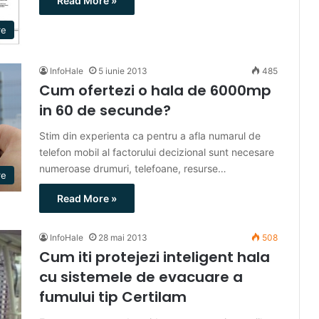
Read More »
re
InfoHale
5 iunie 2013
485
Cum ofertezi o hala de 6000mp
in 60 de secunde?
Stim din experienta ca pentru a afla numarul de
telefon mobil al factorului decizional sunt necesare
numeroase drumuri, telefoane, resurse…
re
Read More »
InfoHale
28 mai 2013
508
Cum iti protejezi inteligent hala
cu sistemele de evacuare a
fumului tip Certilam