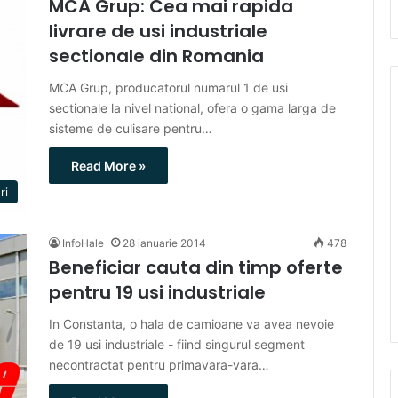
MCA Grup: Cea mai rapida
livrare de usi industriale
sectionale din Romania
MCA Grup, producatorul numarul 1 de usi
sectionale la nivel national, ofera o gama larga de
sisteme de culisare pentru…
Read More »
ri
InfoHale
28 ianuarie 2014
478
Beneficiar cauta din timp oferte
pentru 19 usi industriale
In Constanta, o hala de camioane va avea nevoie
de 19 usi industriale - fiind singurul segment
necontractat pentru primavara-vara…