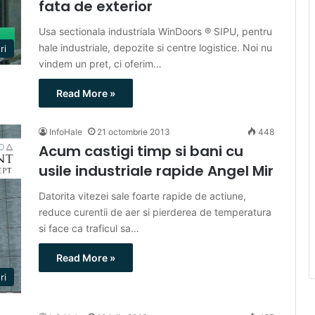
fata de exterior
Usa sectionala industriala WinDoors ® SIPU, pentru
hale industriale, depozite si centre logistice. Noi nu
ri
vindem un pret, ci oferim…
Read More »
InfoHale
21 octombrie 2013
448
Acum castigi timp si bani cu
usile industriale rapide Angel Mir
Datorita vitezei sale foarte rapide de actiune,
reduce curentii de aer si pierderea de temperatura
si face ca traficul sa…
Read More »
ri