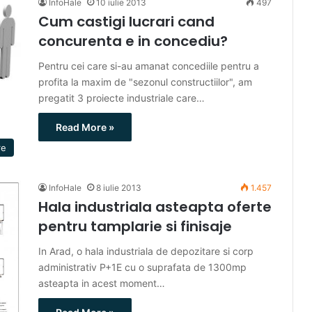
InfoHale
10 iulie 2013
497
Cum castigi lucrari cand
concurenta e in concediu?
Pentru cei care si-au amanat concediile pentru a
profita la maxim de "sezonul constructiilor", am
pregatit 3 proiecte industriale care…
Read More »
re
InfoHale
8 iulie 2013
1.457
Hala industriala asteapta oferte
pentru tamplarie si finisaje
In Arad, o hala industriala de depozitare si corp
administrativ P+1E cu o suprafata de 1300mp
asteapta in acest moment…