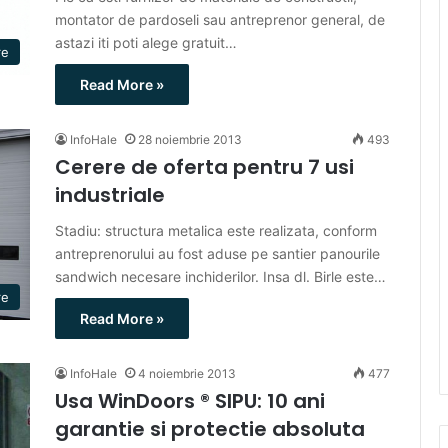
montator de pardoseli sau antreprenor general, de
astazi iti poti alege gratuit…
re
Read More »
InfoHale
28 noiembrie 2013
493
Cerere de oferta pentru 7 usi
industriale
Stadiu: structura metalica este realizata, conform
antreprenorului au fost aduse pe santier panourile
sandwich necesare inchiderilor. Insa dl. Birle este…
re
Read More »
InfoHale
4 noiembrie 2013
477
Usa WinDoors ® SIPU: 10 ani
garantie si protectie absoluta