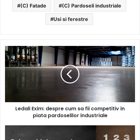
(C) Fatade
(C) Pardoseli industriale
Usi si ferestre
Ledali
Exim:
despre
cum
sa
fii
competitiv
in
piata
Ledali Exim: despre cum sa fii competitiv in
pardoselilor
industriale
piata pardoselilor industriale
7
hale