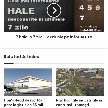
in
7
zile
–
exclusiv
pe
infoHALE.ro
7 hale in 7 zile – exclusiv pe infoHALE.ro
Related Articles
Lion’s Head dezvoltă un
Iași: Noi hale industriale în
parc logistic de 65 mil.
zona Iași–Tomești,