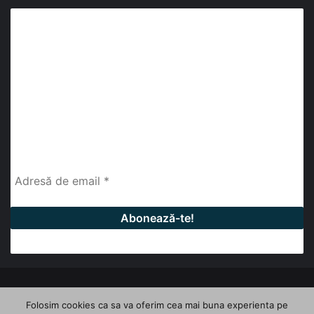
Abonează-te la buletinul nostru de știri
abonează-te la newsletter
Fii la curent cu ultimele știri, analize și interviuri despre
piața construcțiilor industriale alături de cei peste
13.000 abonați prin newsletterul lunar de la InfoHale.
© Copyright 2026, All Rights Reserved | InfoHale
Folosim cookies ca sa va oferim cea mai buna experienta pe