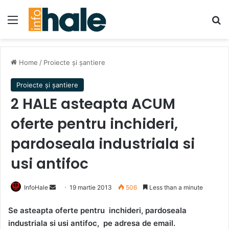
Menu
Se
Home
/
Proiecte și șantiere
Proiecte și șantiere
2 HALE asteapta ACUM
oferte pentru inchideri,
pardoseala industriala si
usi antifoc
Send
InfoHale
19 martie 2013
506
Less than a minute
an
Se asteapta oferte pentru inchideri, pardoseala
email
industriala si usi antifoc, pe adresa de email.