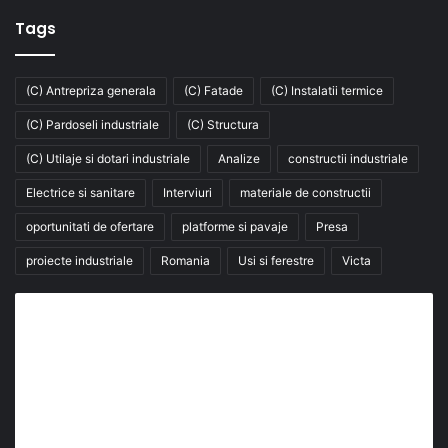
Tags
(C) Antrepriza generala
(C) Fatade
(C) Instalatii termice
(C) Pardoseli industriale
(C) Structura
(C) Utilaje si dotari industriale
Analize
constructii industriale
Electrice si sanitare
Interviuri
materiale de constructii
oportunitati de ofertare
platforme si pavaje
Presa
proiecte industriale
Romania
Usi si ferestre
Victa
Abonează-te la buletinul nostru de știri
abonează-te la newsletter
Fii la curent cu ultimele știri, analize și interviuri despre