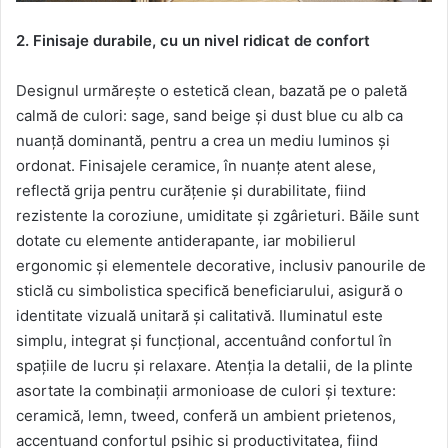
2. Finisaje durabile, cu un nivel ridicat de confort
Designul urmărește o estetică clean, bazată pe o paletă
calmă de culori: sage, sand beige și dust blue cu alb ca
nuanță dominantă, pentru a crea un mediu luminos și
ordonat. Finisajele ceramice, în nuanțe atent alese,
reflectă grija pentru curățenie și durabilitate, fiind
rezistente la coroziune, umiditate și zgârieturi. Băile sunt
dotate cu elemente antiderapante, iar mobilierul
ergonomic și elementele decorative, inclusiv panourile de
sticlă cu simbolistica specifică beneficiarului, asigură o
identitate vizuală unitară și calitativă. Iluminatul este
simplu, integrat și funcțional, accentuând confortul în
spațiile de lucru și relaxare. Atenția la detalii, de la plinte
asortate la combinații armonioase de culori și texture:
ceramică, lemn, tweed, conferă un ambient prietenos,
accentuand confortul psihic si productivitatea, fiind