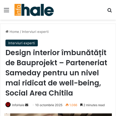
Menu
Se
Home
/
Interviuri experti
Interviuri experti
Design interior îmbunătățit
de Bauprojekt – Parteneriat
Sameday pentru un nivel
mai ridicat de well-being,
Social Area Chitila
Send
InfoHale
10 octombrie 2025
1.066
2 minutes read
an