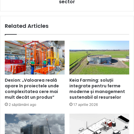
pentru
sector
sector
Related Articles
Dexion: „Valoarea reală
Keia Farming: soluții
apare în proiectele unde
integrate pentru ferme
complexitatea cere mai
moderne și management
mult decât un produs”
sustenabil al resurselor
2 săptămâni ago
17 aprilie 2026