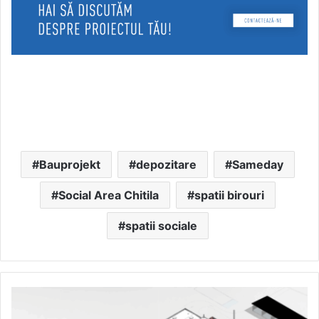
Bauprojekt
depozitare
Sameday
Social Area Chitila
spatii birouri
spatii sociale
Eficiență
în