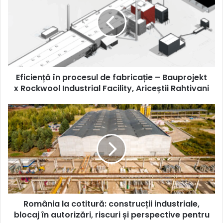
procesul
de
fabricație
–
Bauprojekt
x
Rockwool
Eficiență în procesul de fabricație – Bauprojekt
Industrial
Facility,
x Rockwool Industrial Facility, Ariceștii Rahtivani
Ariceștii
Rahtivani
România
la
cotitură:
construcții
industriale,
blocaj
în
autorizări,
riscuri
România la cotitură: construcții industriale,
și
perspective
blocaj în autorizări, riscuri și perspective pentru