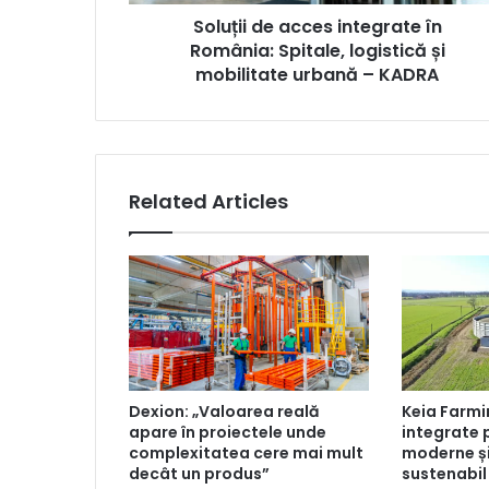
și
Soluții de acces integrate în
mobilitate
urbană
România: Spitale, logistică și
–
mobilitate urbană – KADRA
KADRA
Related Articles
Dexion: „Valoarea reală
Keia Farmin
apare în proiectele unde
integrate 
complexitatea cere mai mult
moderne ș
decât un produs”
sustenabil 