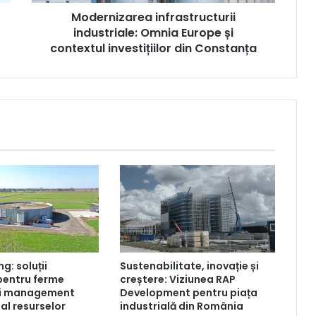
din
Modernizarea infrastructurii
Constanța
industriale: Omnia Europe și
contextul investițiilor din Constanța
g: soluții
Sustenabilitate, inovație și
pentru ferme
creștere: Viziunea RAP
i management
Development pentru piața
al resurselor
industrială din România