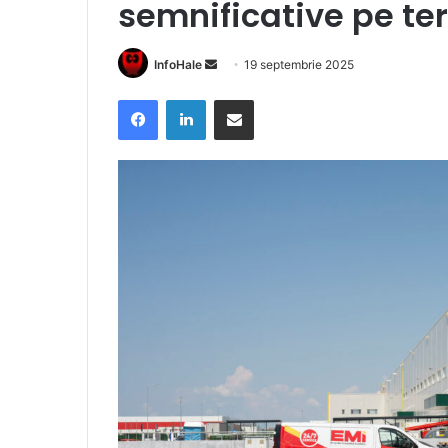
semnificative pe te
Send
InfoHale
19 septembrie 2025
an
Facebook
LinkedIn
Share via Email
email