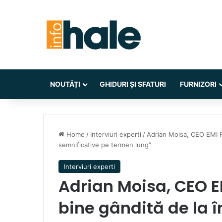
NOUTĂȚI
GHIDURI ȘI SFATURI
FURNIZORI
Home
/
Interviuri experti
/
Adrian Moisa, CEO EMI R
semnificative pe termen lung”
Interviuri experti
Adrian Moisa, CEO E
bine gândită de la 