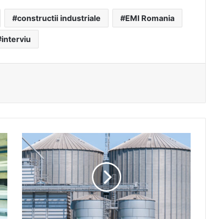
constructii industriale
EMI Romania
interviu
Modernizarea
infrastructurii
industriale:
Omnia
Europe
și
contextul
investițiilor