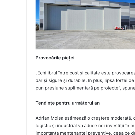
Provocările pieței
„Echilibrul între cost și calitate este provocare
dar și sigure și durabile. În plus, lipsa forței d
pun presiune suplimentară pe proiecte”, spun
Tendințe pentru următorul an
Adrian Moisa estimează o creștere moderată, d
logistic și industrial va aduce noi investiții în
importanța mentenanței preventive, ceea ce de