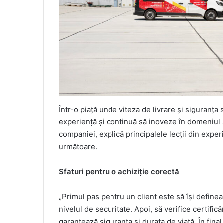
Într-o piață unde viteza de livrare și siguranța
experiență și continuă să inoveze în domeniul s
companiei, explică principalele lecții din expe
următoare.
Sfaturi pentru o achiziție corectă
„Primul pas pentru un client este să își defineasc
nivelul de securitate. Apoi, să verifice certifi
garantează siguranța și durata de viață. În final, 