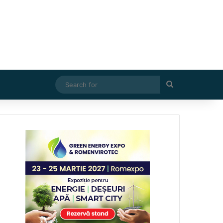
Search
for