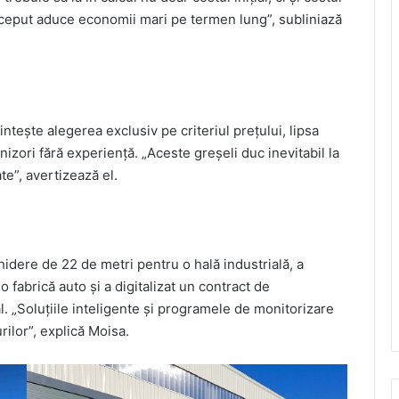
început aduce economii mari pe termen lung”, subliniază
ntește alegerea exclusiv pe criteriul prețului, lipsa
izori fără experiență. „Aceste greșeli duc inevitabil la
ate”, avertizează el.
dere de 22 de metri pentru o hală industrială, a
 fabrică auto și a digitalizat un contract de
l. „Soluțiile inteligente și programele de monitorizare
rilor”, explică Moisa.