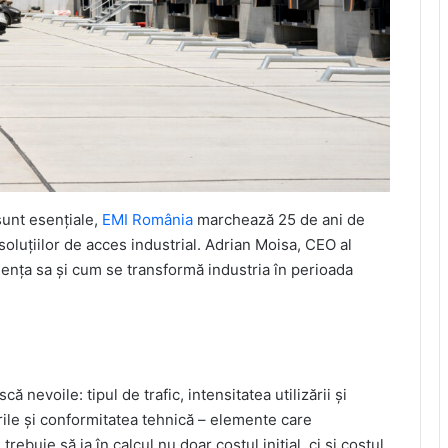
 sunt esențiale,
EMI România
marchează 25 de ani de
oluțiilor de acces industrial. Adrian Moisa, CEO al
riența sa și cum se transformă industria în perioada
ă nevoile: tipul de trafic, intensitatea utilizării și
cările și conformitatea tehnică – elemente care
trebuie să ia în calcul nu doar costul inițial, ci și costul