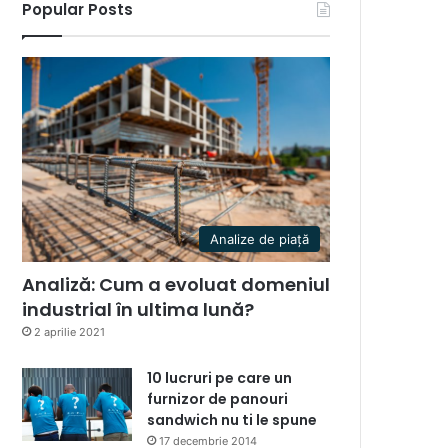
Popular Posts
Analize de piață
Analiză: Cum a evoluat domeniul
industrial în ultima lună?
2 aprilie 2021
10 lucruri pe care un
furnizor de panouri
sandwich nu ti le spune
17 decembrie 2014