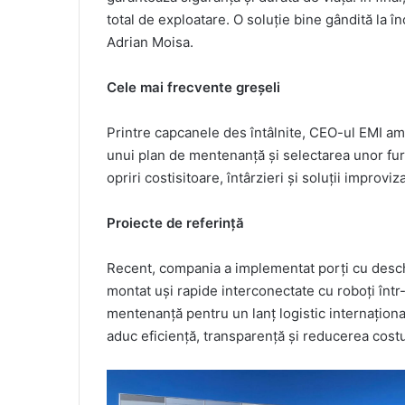
total de exploatare. O soluție bine gândită la 
Adrian Moisa.
Cele mai frecvente greșeli
Printre capcanele des întâlnite, CEO-ul EMI ami
unui plan de mentenanță și selectarea unor furn
opriri costisitoare, întârzieri și soluții improviz
Proiecte de referință
Recent, compania a implementat porți cu deschi
montat uși rapide interconectate cu roboți într-o
mentenanță pentru un lanț logistic internaționa
aduc eficiență, transparență și reducerea costu