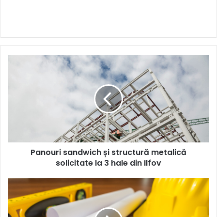
Panouri
sandwich
și
structură
metalică
solicitate
la
3
hale
Panouri sandwich și structură metalică
din
Ilfov
solicitate la 3 hale din Ilfov
Sud:
Evoluția
pieței
industriale