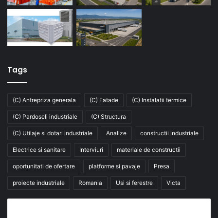
Tags
(C) Antrepriza generala
(C) Fatade
(C) Instalatii termice
(C) Pardoseli industriale
(C) Structura
(C) Utilaje si dotari industriale
Analize
constructii industriale
Electrice si sanitare
Interviuri
materiale de constructii
oportunitati de ofertare
platforme si pavaje
Presa
proiecte industriale
Romania
Usi si ferestre
Victa
Abonează-te la buletinul nostru de știri