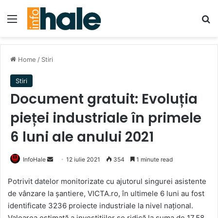
Menu
Se
Home
/
Stiri
Stiri
Document gratuit: Evoluția
pieței industriale în primele
6 luni ale anului 2021
Send
InfoHale
12 iulie 2021
354
1 minute read
an
Potrivit datelor monitorizate cu ajutorul singurei asistente
email
de vânzare la șantiere, VICTA.ro, în ultimele 6 luni au fost
identificate 3236 proiecte industriale la nivel național.
Valoarea estimată a investițiilor se ridică la suma de 17,58