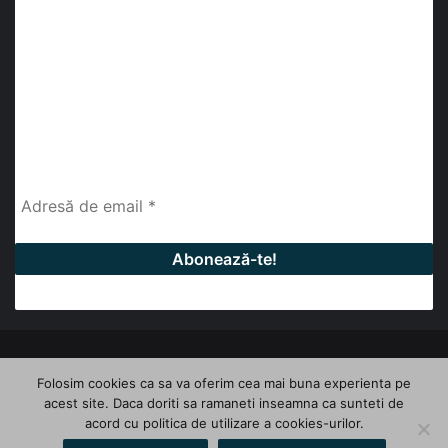
abonează-te la newsletter
Fii la curent cu ultimele știri, analize și interviuri despre
piața construcțiilor industriale alături de cei peste
13.000 abonați prin newsletterul lunar de la InfoHale.
© Copyright 2026, All Rights Reserved | InfoHale
Folosim cookies ca sa va oferim cea mai buna experienta pe
acest site. Daca doriti sa ramaneti inseamna ca sunteti de
Facebook
LinkedIn
YouTube
acord cu politica de utilizare a cookies-urilor.