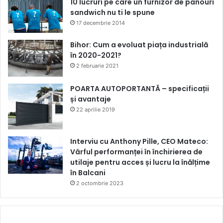
10 lucruri pe care un furnizor de panouri
sandwich nu ti le spune
17 decembrie 2014
Bihor: Cum a evoluat piața industrială
în 2020-2021?
2 februarie 2021
POARTA AUTOPORTANTĂ – specificații
și avantaje
22 aprilie 2019
Interviu cu Anthony Pille, CEO Mateco:
Vârful performanței în închirierea de
utilaje pentru acces și lucru la înălțime
în Balcani
2 octombrie 2023