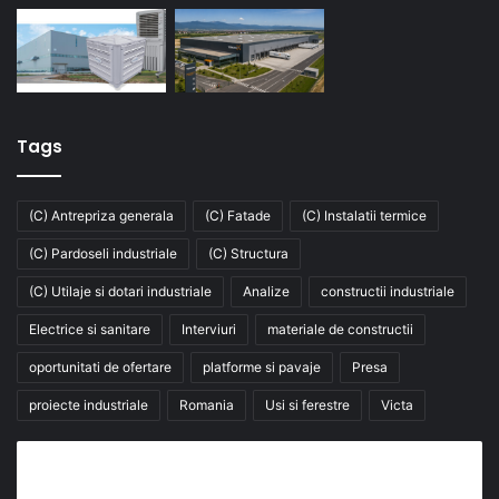
Tags
(C) Antrepriza generala
(C) Fatade
(C) Instalatii termice
(C) Pardoseli industriale
(C) Structura
(C) Utilaje si dotari industriale
Analize
constructii industriale
Electrice si sanitare
Interviuri
materiale de constructii
oportunitati de ofertare
platforme si pavaje
Presa
proiecte industriale
Romania
Usi si ferestre
Victa
Abonează-te la buletinul nostru de știri