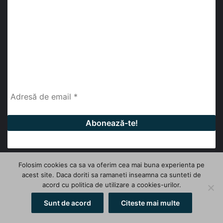
abonează-te la newsletter
Fii la curent cu ultimele știri, analize și interviuri despre
piața construcțiilor industriale alături de cei peste
13.000 abonați prin newsletterul lunar de la InfoHale.
Folosim cookies ca sa va oferim cea mai buna experienta pe
acest site. Daca doriti sa ramaneti inseamna ca sunteti de
© Copyright 2026, All Rights Reserved | InfoHale
acord cu politica de utilizare a cookies-urilor.
Facebook
LinkedIn
YouTube
Sunt de acord
Citeste mai multe