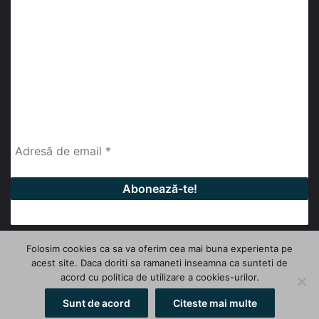
abonează-te la newsletter
Fii la curent cu ultimele știri, analize și interviuri despre
piața construcțiilor industriale alături de cei peste
13.000 abonați prin newsletterul lunar de la InfoHale.
Folosim cookies ca sa va oferim cea mai buna experienta pe
acest site. Daca doriti sa ramaneti inseamna ca sunteti de
© Copyright 2026, All Rights Reserved | InfoHale
acord cu politica de utilizare a cookies-urilor.
Facebook
LinkedIn
YouTube
Sunt de acord
Citeste mai multe