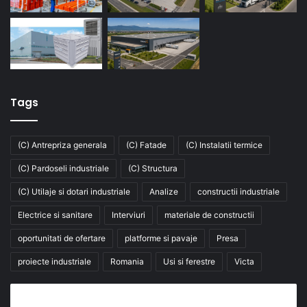
Tags
(C) Antrepriza generala
(C) Fatade
(C) Instalatii termice
(C) Pardoseli industriale
(C) Structura
(C) Utilaje si dotari industriale
Analize
constructii industriale
Electrice si sanitare
Interviuri
materiale de constructii
oportunitati de ofertare
platforme si pavaje
Presa
proiecte industriale
Romania
Usi si ferestre
Victa
Abonează-te la buletinul nostru de știri