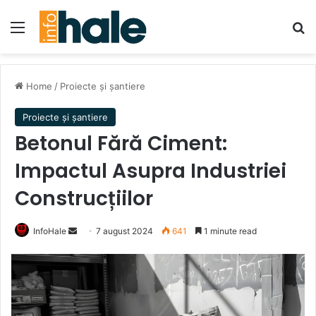
Menu
Se
Home
/
Proiecte și șantiere
Proiecte și șantiere
Betonul Fără Ciment:
Impactul Asupra Industriei
Construcțiilor
Send
InfoHale
7 august 2024
641
1 minute read
an
email