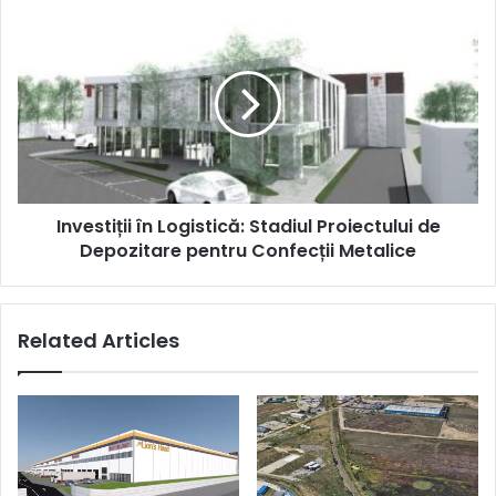
Investiții
în
Logistică:
Stadiul
Proiectului
de
Depozitare
pentru
Confecții
Investiții în Logistică: Stadiul Proiectului de
Metalice
Depozitare pentru Confecții Metalice
Related Articles