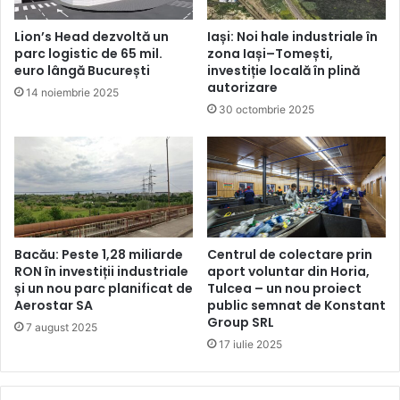
Lion’s Head dezvoltă un
Iași: Noi hale industriale în
parc logistic de 65 mil.
zona Iași–Tomești,
euro lângă București
investiție locală în plină
autorizare
14 noiembrie 2025
30 octombrie 2025
Bacău: Peste 1,28 miliarde
Centrul de colectare prin
RON în investiții industriale
aport voluntar din Horia,
și un nou parc planificat de
Tulcea – un nou proiect
Aerostar SA
public semnat de Konstant
Group SRL
7 august 2025
17 iulie 2025