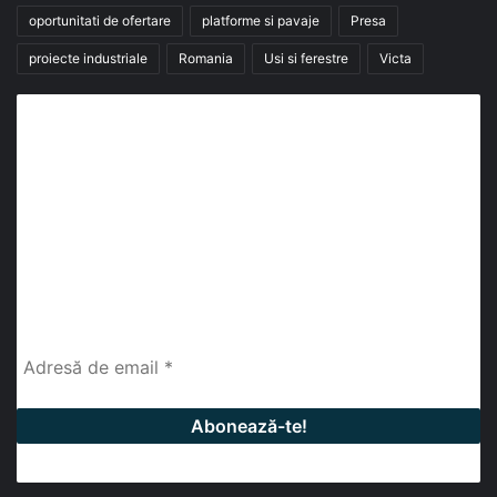
oportunitati de ofertare
platforme si pavaje
Presa
proiecte industriale
Romania
Usi si ferestre
Victa
Abonează-te la buletinul nostru de știri
abonează-te la newsletter
Fii la curent cu ultimele știri, analize și interviuri despre
piața construcțiilor industriale alături de cei peste
13.000 abonați prin newsletterul lunar de la InfoHale.