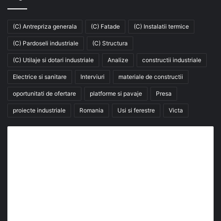
(C) Antrepriza generala
(C) Fatade
(C) Instalatii termice
(C) Pardoseli industriale
(C) Structura
(C) Utilaje si dotari industriale
Analize
constructii industriale
Electrice si sanitare
Interviuri
materiale de constructii
oportunitati de ofertare
platforme si pavaje
Presa
proiecte industriale
Romania
Usi si ferestre
Victa
Abonează-te la buletinul nostru de știri
abonează-te la newsletter
Fii la curent cu ultimele știri, analize și interviuri despre
piața construcțiilor industriale alături de cei peste