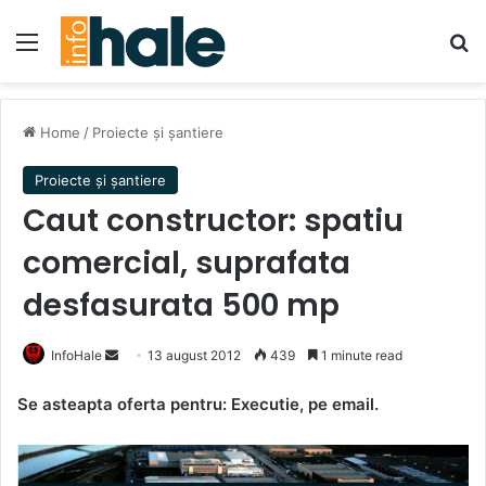
Menu
Se
Home
/
Proiecte și șantiere
Proiecte și șantiere
Caut constructor: spatiu
comercial, suprafata
desfasurata 500 mp
Send
InfoHale
13 august 2012
439
1 minute read
an
Se asteapta oferta pentru: Executie, pe email.
email