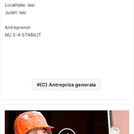
Localitate: Iasi
Judet: Iasi
Antreprenor
NU S-A STABILIT
(C) Antrepriza generala
Ai
sansa
de
a