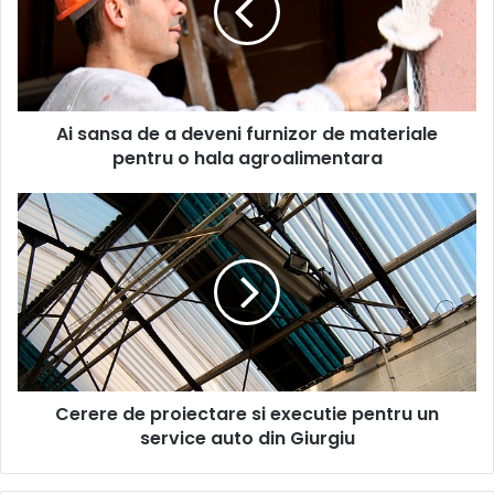
deveni
furnizor
de
materiale
pentru
Ai sansa de a deveni furnizor de materiale
o
hala
pentru o hala agroalimentara
agroalimentara
Cerere
de
proiectare
si
executie
pentru
un
service
auto
Cerere de proiectare si executie pentru un
din
Giurgiu
service auto din Giurgiu