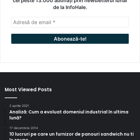
cei peste 13.000 abonați prin newsletterul lunar
de la InfoHale.
Most Viewed Posts
2 aprilie 2021
Analiză: Cum a evoluat domeniul industrial în ultima
lună?
17 decembrie 2014
10 lucruri pe care un furnizor de panouri sandwich nu ti