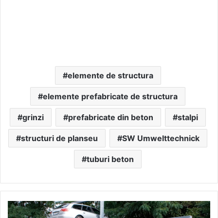
elemente de structura
elemente prefabricate de structura
grinzi
prefabricate din beton
stalpi
structuri de planseu
SW Umwelttechnick
tuburi beton
Afla
cum