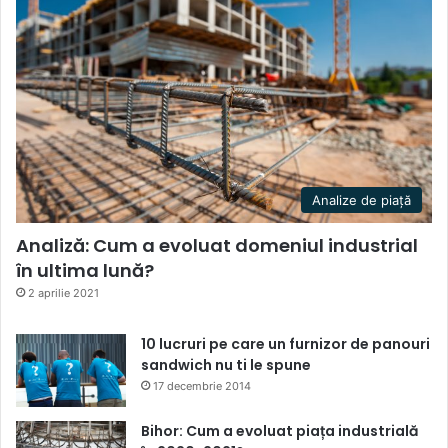
Analize de piață
Analiză: Cum a evoluat domeniul industrial
în ultima lună?
2 aprilie 2021
10 lucruri pe care un furnizor de panouri
sandwich nu ti le spune
17 decembrie 2014
Bihor: Cum a evoluat piața industrială