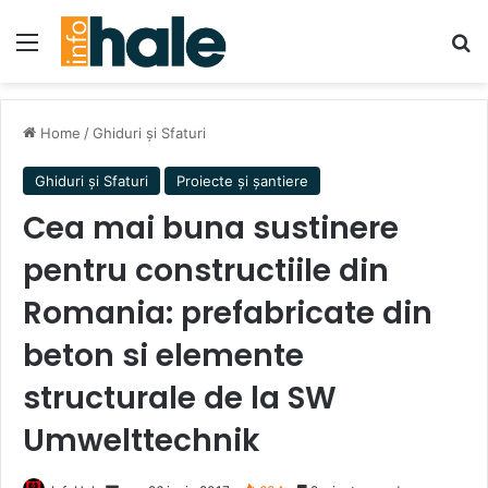
Menu
Se
Home
/
Ghiduri și Sfaturi
Ghiduri și Sfaturi
Proiecte și șantiere
Cea mai buna sustinere
pentru constructiile din
Romania: prefabricate din
beton si elemente
structurale de la SW
Umwelttechnik