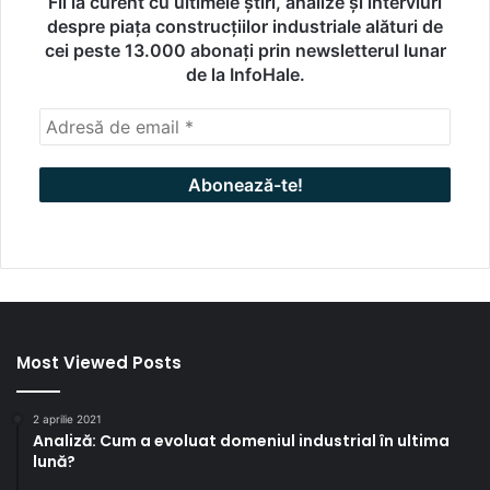
Fii la curent cu ultimele știri, analize și interviuri
despre piața construcțiilor industriale alături de
cei peste 13.000 abonați prin newsletterul lunar
de la InfoHale.
Most Viewed Posts
2 aprilie 2021
Analiză: Cum a evoluat domeniul industrial în ultima
lună?