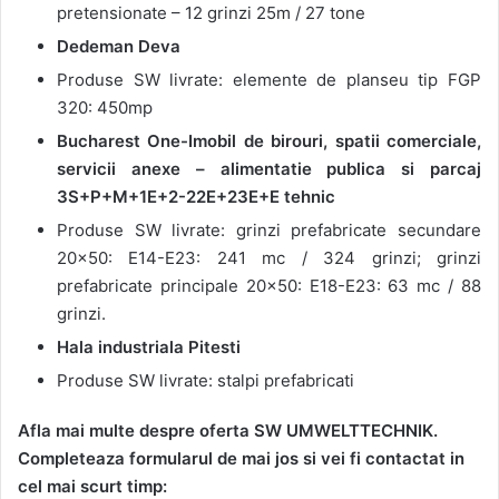
pretensionate – 12 grinzi 25m / 27 tone
Dedeman Deva
Produse SW livrate: elemente de planseu tip FGP
320: 450mp
Bucharest One-Imobil de birouri, spatii comerciale,
servicii anexe – alimentatie publica si parcaj
3S+P+M+1E+2-22E+23E+E
tehnic
Produse SW livrate: grinzi prefabricate secundare
20×50: E14-E23: 241 mc / 324 grinzi; grinzi
prefabricate principale 20×50: E18-E23: 63 mc / 88
grinzi.
Hala industriala Pitesti
Produse SW livrate: stalpi prefabricati
Afla mai multe despre oferta SW UMWELTTECHNIK.
Completeaza formularul de mai jos si vei fi contactat in
cel mai scurt timp: