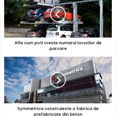
poti
creste
numarul
locurilor
de
parcare
Afla cum poti creste numarul locurilor de
parcare
Symmetrica
construieste
o
fabrica
de
prefabricate
din
beton
Symmetrica construieste o fabrica de
prefabricate din beton