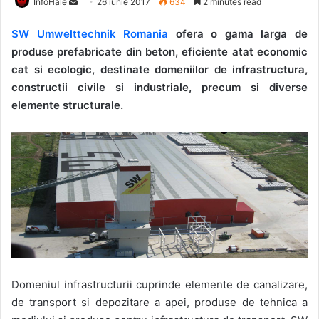
Send
InfoHale
26 iunie 2017
634
2 minutes read
an
SW Umwelttechnik Romania
ofera o gama larga de
email
produse prefabricate din beton, eficiente atat economic
cat si ecologic, destinate domeniilor de infrastructura,
constructii civile si industriale, precum si diverse
elemente structurale.
Domeniul infrastructurii cuprinde elemente de canalizare,
de transport si depozitare a apei, produse de tehnica a