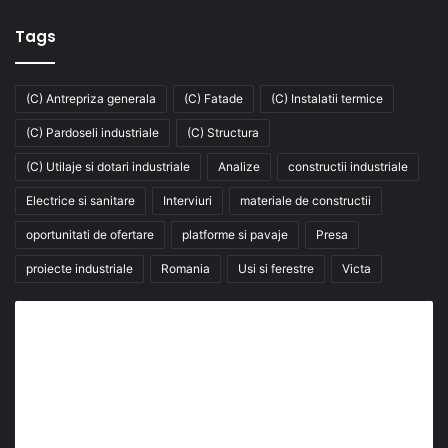
Tags
(C) Antrepriza generala
(C) Fatade
(C) Instalatii termice
(C) Pardoseli industriale
(C) Structura
(C) Utilaje si dotari industriale
Analize
constructii industriale
Electrice si sanitare
Interviuri
materiale de constructii
oportunitati de ofertare
platforme si pavaje
Presa
proiecte industriale
Romania
Usi si ferestre
Victa
Abonează-te la buletinul nostru de știri
abonează-te la newsletter