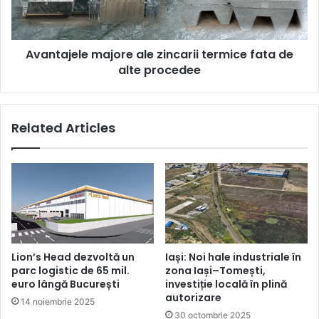
de
alte
procedee
Avantajele majore ale zincarii termice fata de
alte procedee
Related Articles
Lion’s Head dezvoltă un
Iași: Noi hale industriale în
parc logistic de 65 mil.
zona Iași–Tomești,
euro lângă București
investiție locală în plină
autorizare
14 noiembrie 2025
30 octombrie 2025