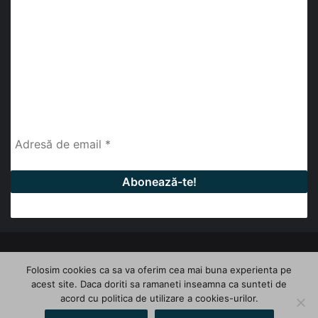
abonează-te la newsletter
Fii la curent cu ultimele știri, analize și interviuri despre
piața construcțiilor industriale alături de cei peste
13.000 abonați prin newsletterul lunar de la InfoHale.
© Copyright 2026, All Rights Reserved | InfoHale
Folosim cookies ca sa va oferim cea mai buna experienta pe
acest site. Daca doriti sa ramaneti inseamna ca sunteti de
Facebook
LinkedIn
YouTube
acord cu politica de utilizare a cookies-urilor.