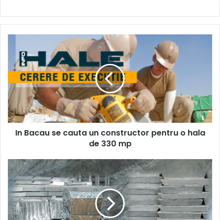
In
Bacau
se
cauta
un
constructor
pentru
o
hala
In Bacau se cauta un constructor pentru o hala
de
330
de 330 mp
mp
Avantajele
majore
ale
zincarii
termice
fata