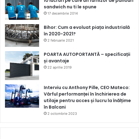
10 lucruri pe care un furnizor de panouri
sandwich nu ti le spune
17 decembrie 2014
Bihor: Cum a evoluat piața industrială
în 2020-2021?
2 februarie 2021
POARTA AUTOPORTANTĂ – specificații
și avantaje
22 aprilie 2019
Interviu cu Anthony Pille, CEO Mateco:
Vârful performanței în închirierea de
utilaje pentru acces și lucru la înălțime
în Balcani
2 octombrie 2023