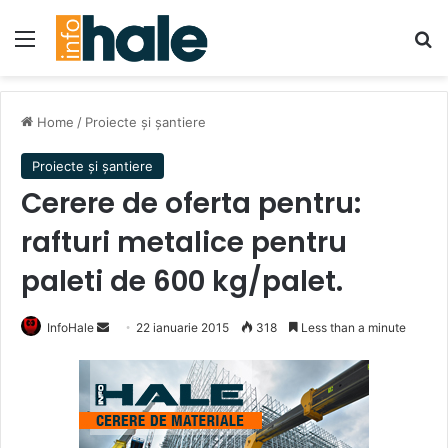
Menu
Se
Home
/
Proiecte și șantiere
Proiecte și șantiere
Cerere de oferta pentru:
rafturi metalice pentru
paleti de 600 kg/palet.
Send
InfoHale
22 ianuarie 2015
318
Less than a minute
an
email