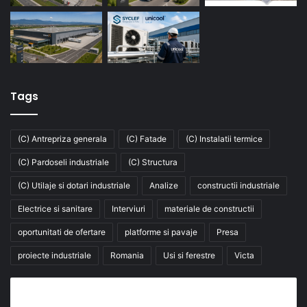
Tags
(C) Antrepriza generala
(C) Fatade
(C) Instalatii termice
(C) Pardoseli industriale
(C) Structura
(C) Utilaje si dotari industriale
Analize
constructii industriale
Electrice si sanitare
Interviuri
materiale de constructii
oportunitati de ofertare
platforme si pavaje
Presa
proiecte industriale
Romania
Usi si ferestre
Victa
Abonează-te la buletinul nostru de știri