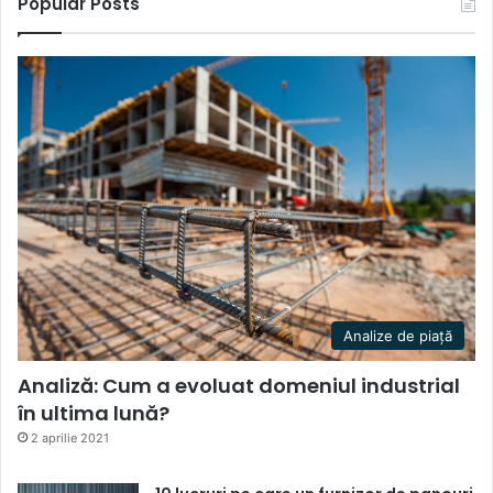
Popular Posts
Analize de piață
Analiză: Cum a evoluat domeniul industrial
în ultima lună?
2 aprilie 2021