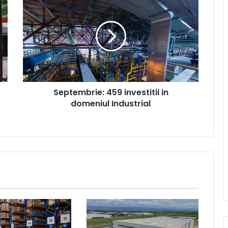
459
investitii
in
domeniul
Industrial
Septembrie: 459 investitii in
domeniul Industrial