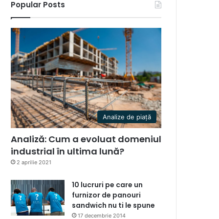
Popular Posts
Analize de piață
Analiză: Cum a evoluat domeniul
industrial în ultima lună?
2 aprilie 2021
10 lucruri pe care un
furnizor de panouri
sandwich nu ti le spune
17 decembrie 2014