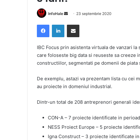
Send
InfoHale
23 septembrie 2020
an
Facebook
LinkedIn
Share via Email
email
IBC Focus prin asistenta virtuala de vanzari la
care foloseste big data si reuseste sa creeze in
constructiilor, segmentati pe domenii de piata 
De exemplu, astazi va prezentam lista cu cei ma
au proiecte in domeniul industrial.
Dintr-un total de 208 antreprenori generali identi
CON-A – 7 proiecte identificate in perioad
NESS Proiect Europe – 5 proiecte identific
Igna Construct – 3 proiecte identificate in