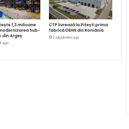
tește 1,3 milioane
CTP livrează la Pitești prima
 modernizarea hub-
fabrică DEHN din România
ic din Argeș
2 săptămâni ago
ă ago