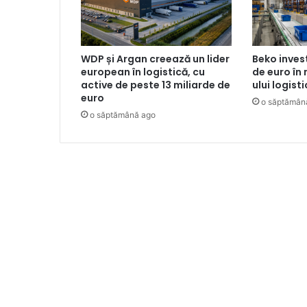
WDP și Argan creează un lider
Beko inves
european în logistică, cu
de euro în
active de peste 13 miliarde de
ului logist
euro
o săptămân
o săptămână ago