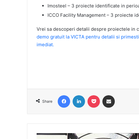
Imosteel – 3 proiecte identificate in perio
ICCO Facility Management – 3 proiecte ide
Vrei sa descoperi detalii despre proiectele in c
demo gratuit la VICTA pentru detalii si primest
imediat.
Facebook
LinkedIn
Pocket
Share via Email
Share
Elevi