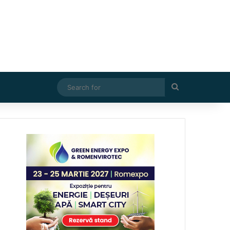
Search
for