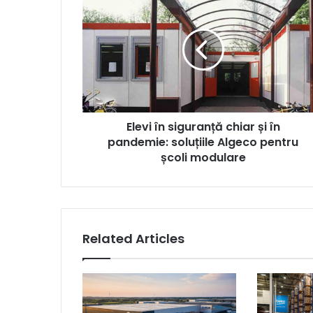
în
siguranță
chiar
și
în
pandemie:
soluțiile
Algeco
Elevi în siguranță chiar și în
pentru
școli
pandemie: soluțiile Algeco pentru
modulare
școli modulare
Related Articles