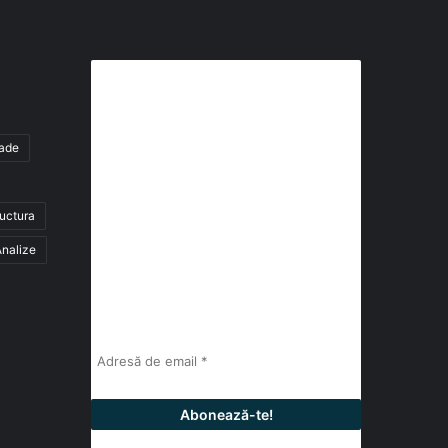
Abonează-te la buletinul nostru
de știri
tade
abonează-te la newsletter
ructura
Fii la curent cu ultimele știri, analize și
interviuri despre piața construcțiilor
nalize
industriale alături de cei peste 13.000
abonați prin newsletterul lunar de la
InfoHale.