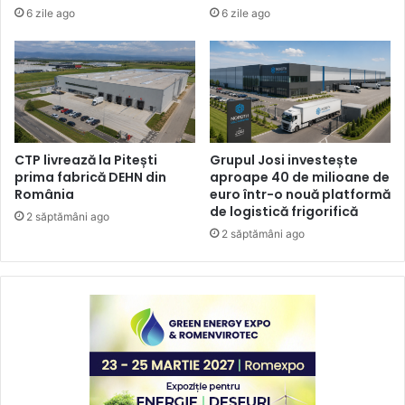
6 zile ago
6 zile ago
CTP livrează la Pitești
Grupul Josi investește
prima fabrică DEHN din
aproape 40 de milioane de
România
euro într-o nouă platformă
de logistică frigorifică
2 săptămâni ago
2 săptămâni ago