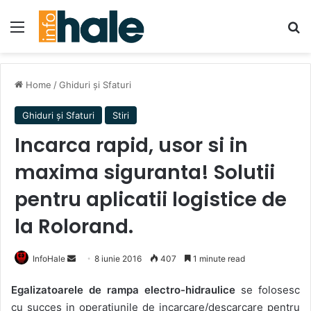
Menu
Se
Home
/
Ghiduri și Sfaturi
Ghiduri și Sfaturi
Stiri
Incarca rapid, usor si in
maxima siguranta! Solutii
pentru aplicatii logistice de
la Rolorand.
Send
InfoHale
8 iunie 2016
407
1 minute read
an
Egalizatoarele de rampa electro-hidraulice
se folosesc
email
cu succes in operatiunile de incarcare/descarcare pentru