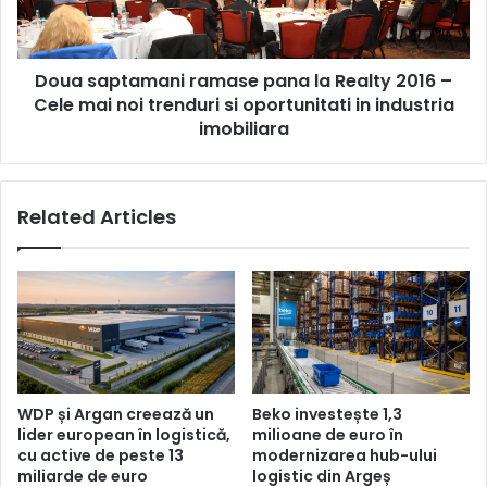
2016
–
Cele
Doua saptamani ramase pana la Realty 2016 –
mai
noi
Cele mai noi trenduri si oportunitati in industria
trenduri
imobiliara
si
oportunitati
in
Related Articles
industria
imobiliara
WDP și Argan creează un
Beko investește 1,3
lider european în logistică,
milioane de euro în
cu active de peste 13
modernizarea hub-ului
miliarde de euro
logistic din Argeș