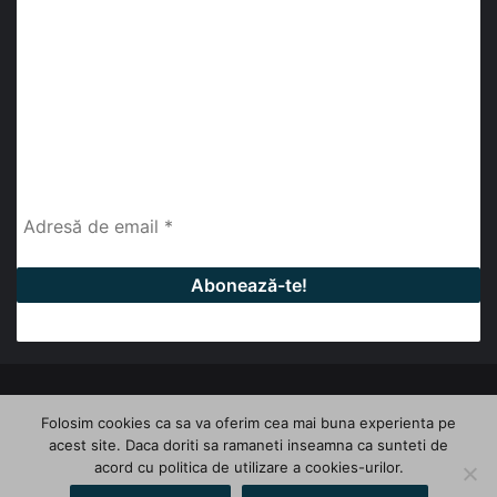
abonează-te la newsletter
Fii la curent cu ultimele știri, analize și interviuri despre
piața construcțiilor industriale alături de cei peste
13.000 abonați prin newsletterul lunar de la InfoHale.
© Copyright 2026, All Rights Reserved | InfoHale
Folosim cookies ca sa va oferim cea mai buna experienta pe
acest site. Daca doriti sa ramaneti inseamna ca sunteti de
Facebook
LinkedIn
YouTube
acord cu politica de utilizare a cookies-urilor.