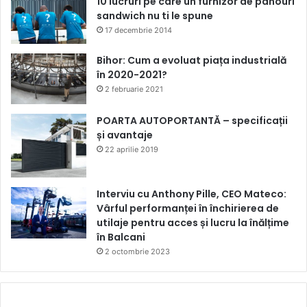
10 lucruri pe care un furnizor de panouri
sandwich nu ti le spune
17 decembrie 2014
Bihor: Cum a evoluat piața industrială
în 2020-2021?
2 februarie 2021
POARTA AUTOPORTANTĂ – specificații
și avantaje
22 aprilie 2019
Interviu cu Anthony Pille, CEO Mateco:
Vârful performanței în închirierea de
utilaje pentru acces și lucru la înălțime
în Balcani
2 octombrie 2023