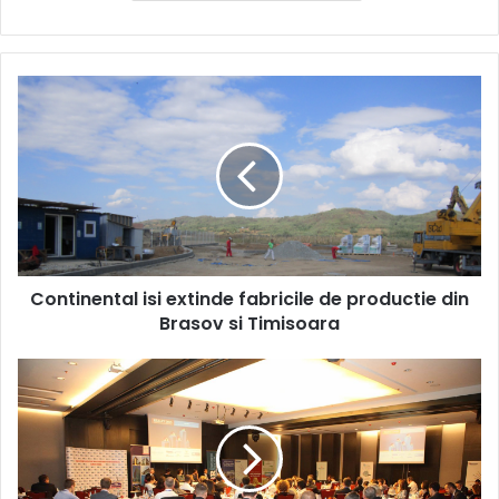
Continental
isi
extinde
fabricile
de
productie
din
Brasov
si
Continental isi extinde fabricile de productie din
Timisoara
Brasov si Timisoara
Doua
saptamani
ramase
pana
la
Realty