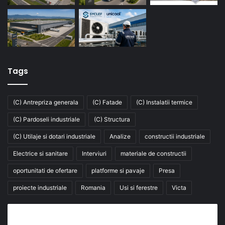
Tags
(C) Antrepriza generala
(C) Fatade
(C) Instalatii termice
(C) Pardoseli industriale
(C) Structura
(C) Utilaje si dotari industriale
Analize
constructii industriale
Electrice si sanitare
Interviuri
materiale de constructii
oportunitati de ofertare
platforme si pavaje
Presa
proiecte industriale
Romania
Usi si ferestre
Victa
Abonează-te la buletinul nostru de știri