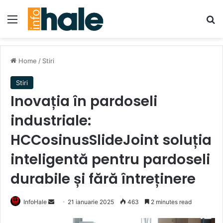
Menu
Se
Home
/
Stiri
Stiri
Inovația în pardoseli
industriale:
HCCosinusSlideJoint soluția
inteligentă pentru pardoseli
durabile și fără întreținere
Send
InfoHale
21 ianuarie 2025
463
2 minutes read
an