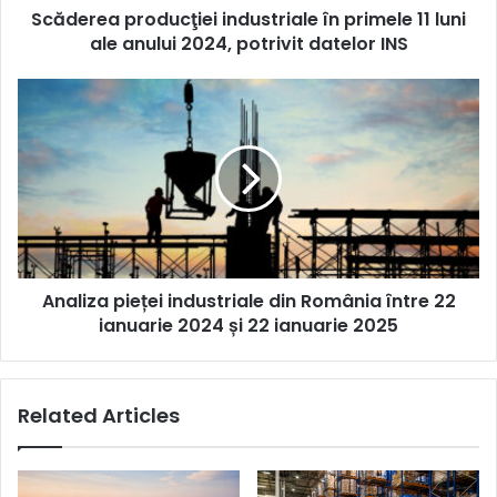
Scăderea producţiei industriale în primele 11 luni
2024,
potrivit
ale anului 2024, potrivit datelor INS
datelor
INS
Analiza
pieței
industriale
din
România
între
22
ianuarie
2024
Analiza pieței industriale din România între 22
și
22
ianuarie 2024 și 22 ianuarie 2025
ianuarie
2025
Related Articles