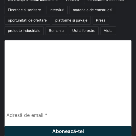
Electrice si sanitare
Interviuri
materiale de constructii
oportunitati de ofertare
platforme si pavaje
Presa
proiecte industriale
Romania
Usi si ferestre
Victa
Abonează-te la buletinul nostru de știri
abonează-te la newsletter
Fii la curent cu ultimele știri, analize și interviuri despre
piața construcțiilor industriale alături de cei peste
13.000 abonați prin newsletterul lunar de la InfoHale.