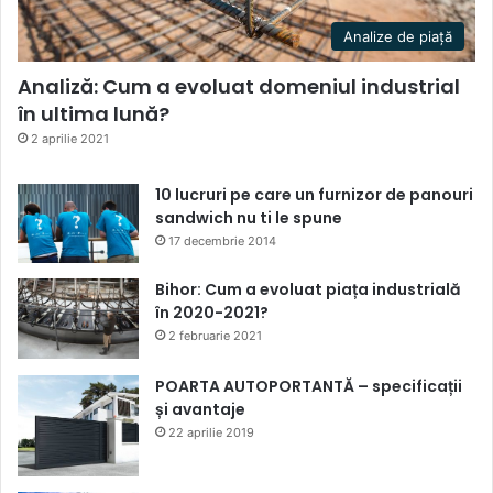
Analize de piață
Analiză: Cum a evoluat domeniul industrial
în ultima lună?
2 aprilie 2021
10 lucruri pe care un furnizor de panouri
sandwich nu ti le spune
17 decembrie 2014
Bihor: Cum a evoluat piața industrială
în 2020-2021?
2 februarie 2021
POARTA AUTOPORTANTĂ – specificații
și avantaje
22 aprilie 2019