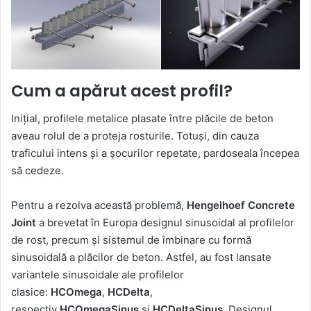
Cum a apărut acest profil?
Inițial, profilele metalice plasate între plăcile de beton
aveau rolul de a proteja rosturile. Totuși, din cauza
traficului intens și a șocurilor repetate, pardoseala începea
să cedeze.
Pentru a rezolva această problemă,
Hengelhoef Concrete
Joint
a brevetat în Europa designul sinusoidal al profilelor
de rost, precum și sistemul de îmbinare cu formă
sinusoidală a plăcilor de beton. Astfel, au fost lansate
variantele sinusoidale ale profilelor
clasice:
HCOmega
,
HCDelta
,
respectiv
HCOmegaSinus
și
HCDeltaSinus
. Designul