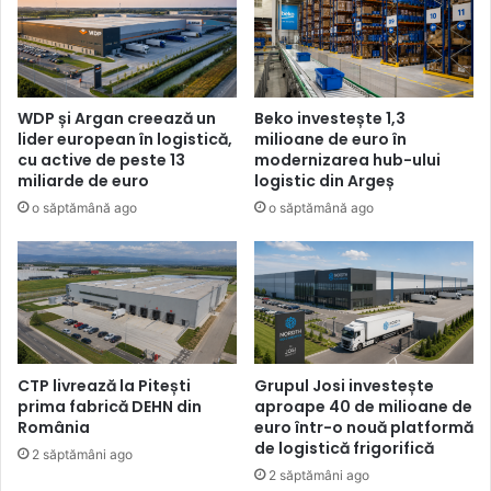
WDP și Argan creează un
Beko investește 1,3
lider european în logistică,
milioane de euro în
cu active de peste 13
modernizarea hub-ului
miliarde de euro
logistic din Argeș
o săptămână ago
o săptămână ago
CTP livrează la Pitești
Grupul Josi investește
prima fabrică DEHN din
aproape 40 de milioane de
România
euro într-o nouă platformă
de logistică frigorifică
2 săptămâni ago
2 săptămâni ago