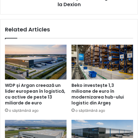
Dexion
la Dexion
Related Articles
WDP și Argan creează un
Beko investește 1,3
lider european în logistică,
milioane de euro în
cu active de peste 13
modernizarea hub-ului
miliarde de euro
logistic din Argeș
o săptămână ago
o săptămână ago