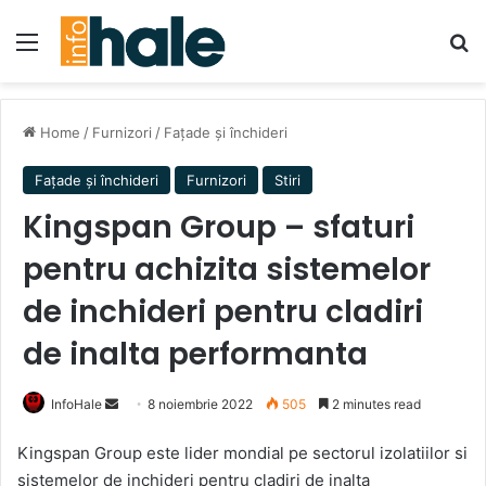
Menu
Se
Home
/
Furnizori
/
Fațade și închideri
Fațade și închideri
Furnizori
Stiri
Kingspan Group – sfaturi
pentru achizita sistemelor
de inchideri pentru cladiri
de inalta performanta
Send
InfoHale
8 noiembrie 2022
505
2 minutes read
an
Kingspan Group este lider mondial pe sectorul izolatiilor si
email
sistemelor de inchideri pentru cladiri de inalta