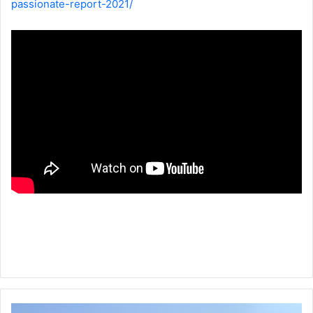
passionate-report-2021/
Costa