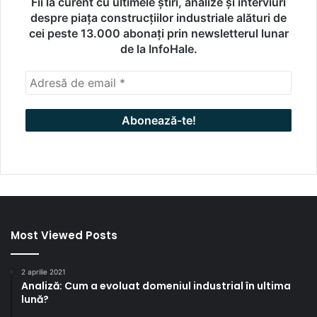
Fii la curent cu ultimele știri, analize și interviuri
despre piața construcțiilor industriale alături de
cei peste 13.000 abonați prin newsletterul lunar
de la InfoHale.
Most Viewed Posts
2 aprilie 2021
Analiză: Cum a evoluat domeniul industrial în ultima
lună?