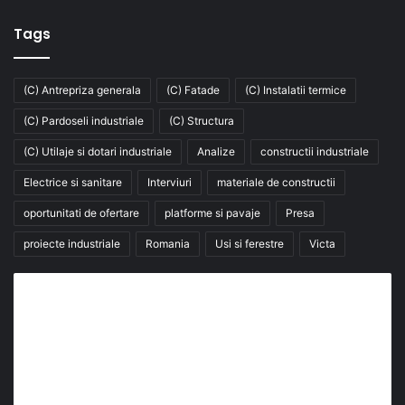
Tags
(C) Antrepriza generala
(C) Fatade
(C) Instalatii termice
(C) Pardoseli industriale
(C) Structura
(C) Utilaje si dotari industriale
Analize
constructii industriale
Electrice si sanitare
Interviuri
materiale de constructii
oportunitati de ofertare
platforme si pavaje
Presa
proiecte industriale
Romania
Usi si ferestre
Victa
Abonează-te la buletinul nostru de știri
abonează-te la newsletter