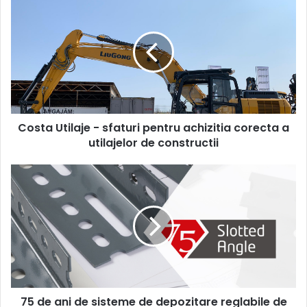
Utilaje
-
sfaturi
pentru
achizitia
corecta
a
utilajelor
Costa Utilaje - sfaturi pentru achizitia corecta a
de
constructii
utilajelor de constructii
75
de
ani
de
sisteme
de
depozitare
reglabile
de
75 de ani de sisteme de depozitare reglabile de
la