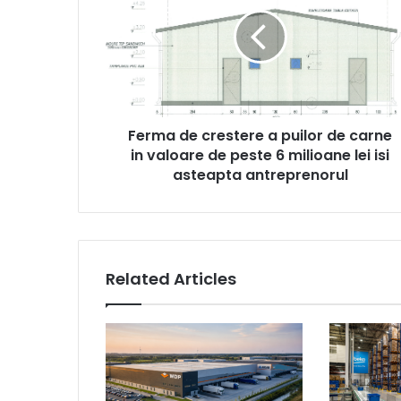
crestere
a
puilor
de
carne
in
valoare
Ferma de crestere a puilor de carne
de
peste
in valoare de peste 6 milioane lei isi
6
asteapta antreprenorul
milioane
lei
isi
asteapta
antreprenorul
Related Articles