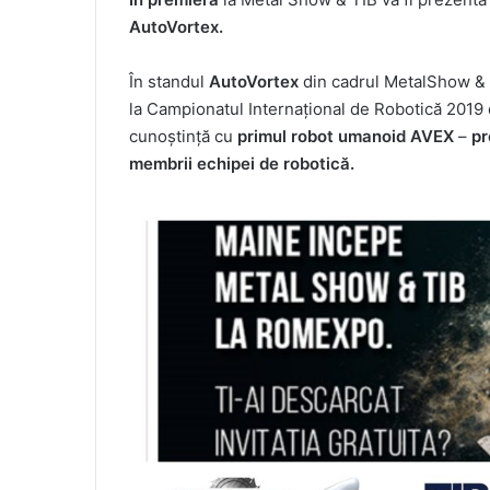
AutoVortex.
În standul
AutoVortex
din cadrul MetalShow &
la Campionatul Internaţional de Robotică 2019 
cunoştinţă cu
primul robot umanoid AVEX
–
pr
membrii echipei de robotică.