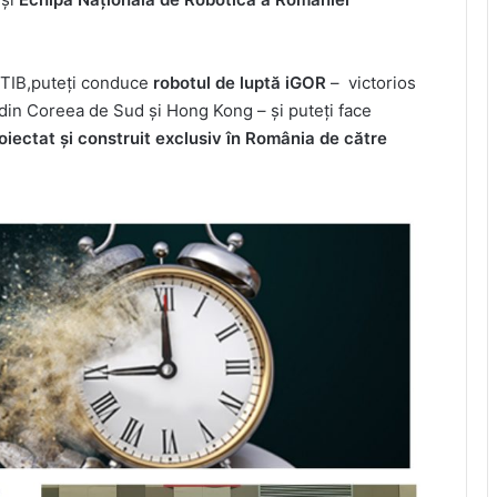
 TIB,puteţi conduce
robotul de luptă iGOR
– victorios
din Coreea de Sud şi Hong Kong – şi puteţi face
oiectat şi construit exclusiv în România de către