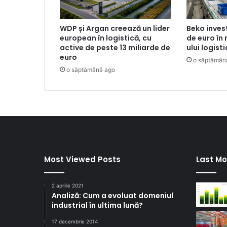
WDP și Argan creează un lider
Beko inves
european în logistică, cu
de euro în
active de peste 13 miliarde de
ului logist
euro
o săptămân
o săptămână ago
Most Viewed Posts
Last Mo
2 aprilie 2021
Analiză: Cum a evoluat domeniul
industrial în ultima lună?
17 decembrie 2014