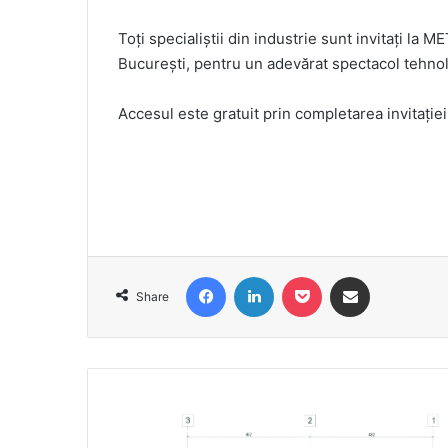
Toţi specialiştii din industrie sunt invitaţi l
Bucureşti, pentru un adevărat spectacol tehnol
Accesul este gratuit prin completarea invitaţie
Facebook
LinkedIn
Pocket
Share via Email
Share
Ferma
de