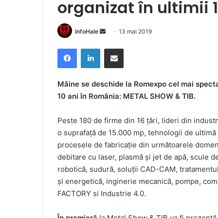
organizat în ultimii
Send
InfoHale
13 mai 2019
an
Facebook
LinkedIn
Share via Email
email
M
â
ine se deschide la Romexpo cel mai spectac
10 ani în România: METAL SHOW & TIB.
Peste 180 de firme din 16 ţări, lideri din indus
o suprafaţă de 15.000 mp, tehnologii de ultimă g
procesele de fabricaţie din următoarele domenii
debitare cu laser, plasmă şi jet de apă, scule d
robotică, sudură, soluţii CAD-CAM, tratamentul 
şi energetică, inginerie mecanică, pompe, compr
FACTORY si Industrie 4.0.
În premieră
la Metal Show & TIB va fi prezentă 