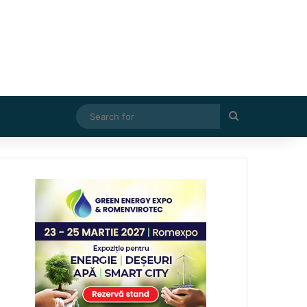
Search
for