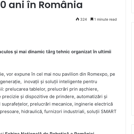
 10 ani în România
324
1 minute read
ulos şi mai dinamic târg tehnic organizat în ultimii
trie, vor expune în cel mai nou pavilion din Romexpo, pe
eneraţie, inovaţii şi soluţii inteligente pentru
: prelucarea tablelor, prelucrări prin aşchiere,
e precizie şi dispozitive de prindere, automatizări şi
suprafeţelor, prelucrări mecanice, inginerie electrică
esoare, hidraulică, furnizori industriali, soluţii SMART
şi
Echipa Naţională de Robotică a României