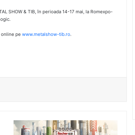
a METAL SHOW & TIB, în perioada 14-17 mai, la Romexpo-
ogic.
i online pe
www.metalshow-tib.ro
.
Participa
la