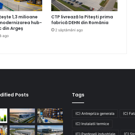
tește 1,3 milioane
CTP livrează la Pitești prima
 modernizarea hub-
fabrică DEHN din România
ic din Argeș
2 săptămâni ago
ă ago
dified Posts
Tags
(C) Antrepriza generala
(C) Fa
(C) Instalatii termice
(C) Pardoseli industriale
(C) St