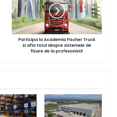
Academia
Fischer
Truck
si
afla
totul
despre
Participa la Academia Fischer Truck
sistemele
de
si afla totul despre sistemele de
fixare
fixare de la profesonisti!
de
la
profesonisti!