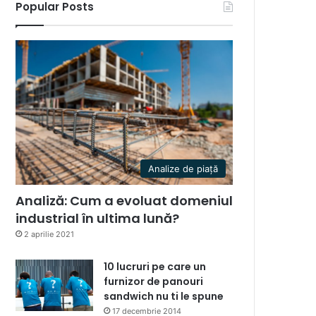
Popular Posts
Analize de piață
Analiză: Cum a evoluat domeniul
industrial în ultima lună?
2 aprilie 2021
10 lucruri pe care un
furnizor de panouri
sandwich nu ti le spune
17 decembrie 2014