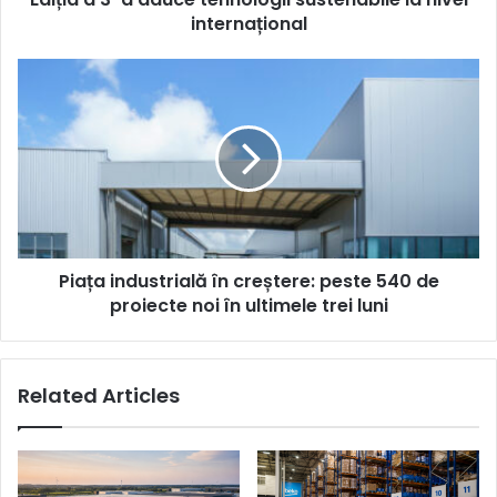
tehnologii
internațional
sustenabile
la
Piața
nivel
industrială
internațional
în
creștere:
peste
540
de
proiecte
noi
Piața industrială în creștere: peste 540 de
în
ultimele
proiecte noi în ultimele trei luni
trei
luni
Related Articles