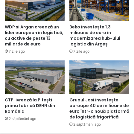
WDP și Argan creează un
Beko investește 1,3
lider european în logistică,
milioane de euro în
cu active de peste 13
modernizarea hub-ului
miliarde de euro
logistic din Argeș
7 zile ago
7 zile ago
CTP livrează la Pitești
Grupul Josi investește
prima fabrică DEHN din
aproape 40 de milioane de
România
euro într-o nouă platformă
de logistică frigorifică
2 săptămâni ago
2 săptămâni ago