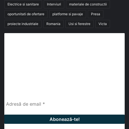
Electrice si sanitare
Interviuri
materiale de constructii
oportunitati de ofertare
platforme si pavaje
Presa
proiecte industriale
Romania
Usi si ferestre
Victa
Abonează-te la buletinul nostru de știri
abonează-te la newsletter
Fii la curent cu ultimele știri, analize și interviuri despre
piața construcțiilor industriale alături de cei peste
13.000 abonați prin newsletterul lunar de la InfoHale.