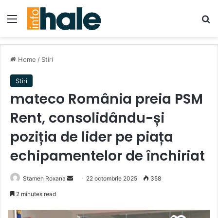
Menu
Se
Home
/
Stiri
Stiri
mateco România preia PSM
Rent, consolidându-și
poziția de lider pe piața
echipamentelor de închiriat
Send
Stamen Roxana
22 octombrie 2025
358
an
2 minutes read
email