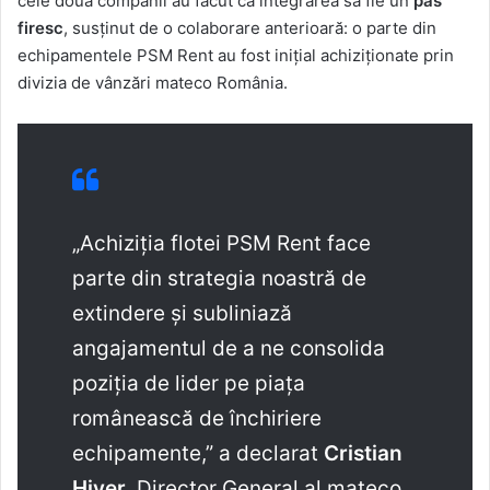
cele două companii au făcut ca integrarea să fie un
pas
firesc
, susținut de o colaborare anterioară: o parte din
echipamentele PSM Rent au fost inițial achiziționate prin
divizia de vânzări mateco România.
„Achiziția flotei PSM Rent face
parte din strategia noastră de
extindere și subliniază
angajamentul de a ne consolida
poziția de lider pe piața
românească de închiriere
echipamente,” a declarat
Cristian
Hiver
, Director General al mateco