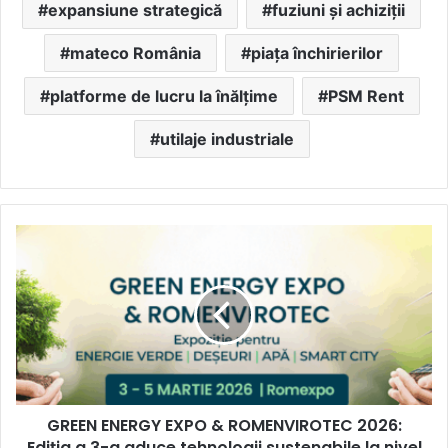
expansiune strategică
fuziuni și achiziții
mateco România
piața închirierilor
platforme de lucru la înălțime
PSM Rent
utilaje industriale
GREEN
ENERGY
EXPO
&
ROMENVIROTEC
2026:
Ediția
a
3-
GREEN ENERGY EXPO & ROMENVIROTEC 2026:
a
aduce
Ediția a 3-a aduce tehnologii sustenabile la nivel