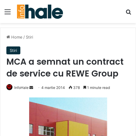
Menu
Se
Home
/
Stiri
Stiri
MCA a semnat un contract
de service cu REWE Group
Send
InfoHale
4 martie 2014
378
1 minute read
an
email