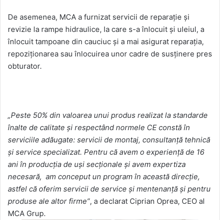
De asemenea, MCA a furnizat servicii de reparaţie şi
revizie la rampe hidraulice, la care s-a înlocuit şi uleiul, a
înlocuit tampoane din cauciuc şi a mai asigurat reparaţia,
repoziţionarea sau înlocuirea unor cadre de susţinere pres
obturator.
„Peste 50% din valoarea unui produs realizat la standarde
înalte de calitate şi respectând normele CE constă în
serviciile adăugate: servicii de montaj, consultanţă tehnică
şi service specializat. Pentru că avem o experiență de 16
ani în producția de uși secționale și avem expertiza
necesară, am conceput un program în această direcţie,
astfel că oferim servicii de service și mentenanță și pentru
produse ale altor firme”
, a declarat Ciprian Oprea, CEO al
MCA Grup.