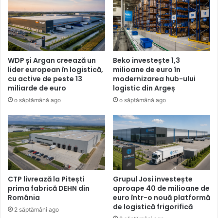
WDP și Argan creează un
Beko investește 1,3
lider european în logistică,
milioane de euro în
cu active de peste 13
modernizarea hub-ului
miliarde de euro
logistic din Argeș
o săptămână ago
o săptămână ago
CTP livrează la Pitești
Grupul Josi investește
prima fabrică DEHN din
aproape 40 de milioane de
România
euro într-o nouă platformă
de logistică frigorifică
2 săptămâni ago