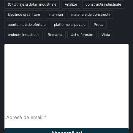
(C) Utilaje si dotari industriale
Analize
constructii industriale
Electrice si sanitare
Interviuri
materiale de constructii
oportunitati de ofertare
platforme si pavaje
Presa
proiecte industriale
Romania
Usi si ferestre
Victa
Abonează-te la buletinul nostru de știri
abonează-te la newsletter
Fii la curent cu ultimele știri, analize și interviuri despre
piața construcțiilor industriale alături de cei peste
13.000 abonați prin newsletterul lunar de la InfoHale.