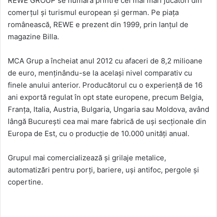
REWE GROUP se numără printre cei mai mari jucători din
comerţul şi turismul european şi german. Pe piaţa
românească, REWE e prezent din 1999, prin lanţul de
magazine Billa.
MCA Grup a încheiat anul 2012 cu afaceri de 8,2 milioane
de euro, menţinându-se la acelaşi nivel comparativ cu
finele anului anterior. Producătorul cu o experienţă de 16
ani exportă regulat în opt state europene, precum Belgia,
Franţa, Italia, Austria, Bulgaria, Ungaria sau Moldova, având
lângă Bucureşti cea mai mare fabrică de uşi secţionale din
Europa de Est, cu o producţie de 10.000 unităţi anual.
Grupul mai comercializează și grilaje metalice,
automatizări pentru porți, bariere, uși antifoc, pergole şi
copertine.