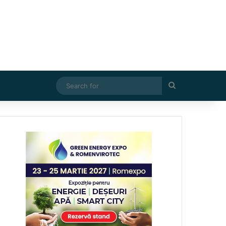
Search
for