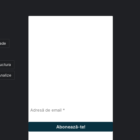
Abonează-te la buletinul nostru
de știri
tade
abonează-te la newsletter
ructura
Fii la curent cu ultimele știri, analize și
interviuri despre piața construcțiilor
nalize
industriale alături de cei peste 13.000
abonați prin newsletterul lunar de la
InfoHale.