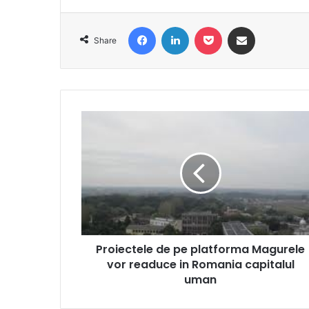
Facebook
LinkedIn
Pocket
Share via Email
Share
Proiectele
de
pe
platforma
Magurele
vor
readuce
in
Romania
Proiectele de pe platforma Magurele
capitalul
uman
vor readuce in Romania capitalul
uman