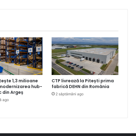
tește 1,3 milioane
CTP livrează la Pitești prima
 modernizarea hub-
fabrică DEHN din România
ic din Argeș
2 săptămâni ago
ă ago