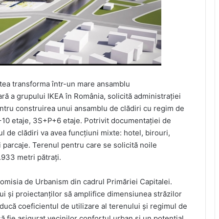
putea transforma într-un mare ansamblu
ară a grupului IKEA în România, solicită administrației
ntru construirea unui ansamblu de clădiri cu regim de
0 etaje, 3S+P+6 etaje. Potrivit documentației de
 de clădiri va avea funcțiuni mixte: hotel, birouri,
și parcaje. Terenul pentru care se solicită noile
933 metri pătrați.
 Comisia de Urbanism din cadrul Primăriei Capitalei.
ui și proiectanților să amplifice dimensiunea străzilor
ucă coeficientul de utilizare al terenului și regimul de
să fie asigurat vecinilor confortul urban și un potențial