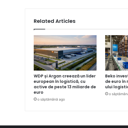
Related Articles
WDP și Argan creează un lider
Beko inves
european în logistică, cu
de euro în
active de peste 13 miliarde de
ului logist
euro
o săptămân
o săptămână ago