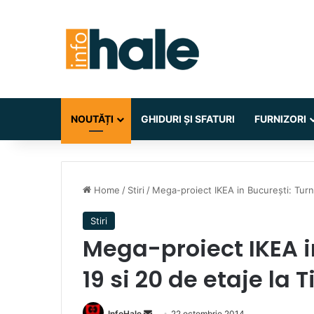
NOUTĂȚI
GHIDURI ȘI SFATURI
FURNIZORI
Home
/
Stiri
/
Mega-proiect IKEA in București: Turnu
Stiri
Mega-proiect IKEA in
19 si 20 de etaje la 
Send
InfoHale
22 octombrie 2014