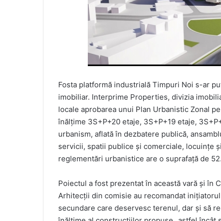
Fosta platformă industrială Timpuri Noi s-ar 
imobiliar. Interprime Properties, divizia imobili
locale aprobarea unui Plan Urbanistic Zonal pe
înălțime 3S+P+20 etaje, 3S+P+19 etaje, 3S+P+1
urbanism, aflată în dezbatere publică, ansamblul
servicii, spatii publice și comerciale, locuințe 
reglementări urbanistice are o suprafață de 52.
Poiectul a fost prezentat în această vară și în
Arhitecții din comisie au recomandat inițiatorul
secundare care deservesc terenul, dar și să red
înălțime al construcțiilor propuse „astfel încât 