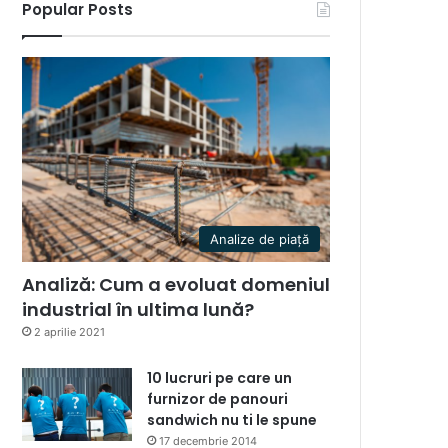
Popular Posts
Analize de piață
Analiză: Cum a evoluat domeniul
industrial în ultima lună?
2 aprilie 2021
10 lucruri pe care un
furnizor de panouri
sandwich nu ti le spune
17 decembrie 2014