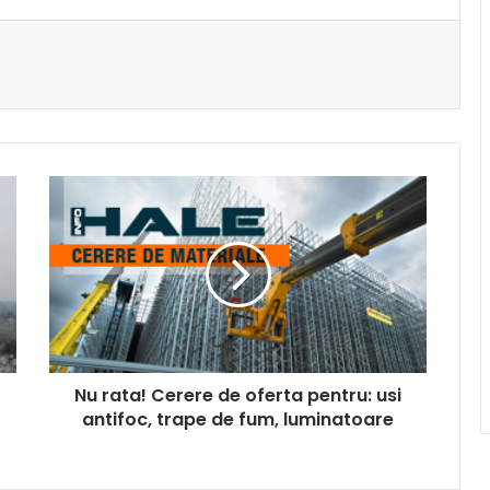
Nu
rata!
Cerere
de
oferta
pentru:
usi
antifoc,
trape
Nu rata! Cerere de oferta pentru: usi
de
fum,
antifoc, trape de fum, luminatoare
luminatoare