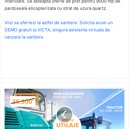
interioare. Se asteapta oferte de pret pentru 9000 mp de
pardoseala elicopterizata cu strat de uzura quartz.
Vrei sa ofertezi la astfel de santiere. Solicita acum un
DEMO gratuit la VICTA, singura asistenta virtuala de
vanzare la santiere.
Inscrie-
te
acum
la
licitatia
Colosus
si