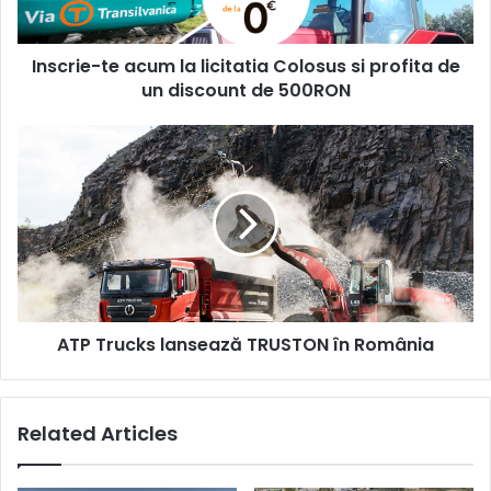
profita
de
Inscrie-te acum la licitatia Colosus si profita de
un
discount
un discount de 500RON
de
500RON
ATP
Trucks
lansează
TRUSTON
în
România
ATP Trucks lansează TRUSTON în România
Related Articles