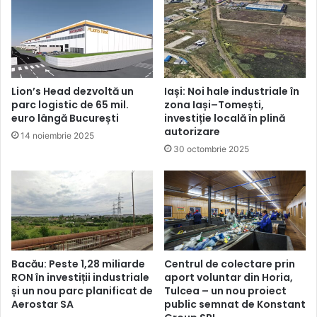
Lion’s Head dezvoltă un
Iași: Noi hale industriale în
parc logistic de 65 mil.
zona Iași–Tomești,
euro lângă București
investiție locală în plină
autorizare
14 noiembrie 2025
30 octombrie 2025
Bacău: Peste 1,28 miliarde
Centrul de colectare prin
RON în investiții industriale
aport voluntar din Horia,
și un nou parc planificat de
Tulcea – un nou proiect
Aerostar SA
public semnat de Konstant