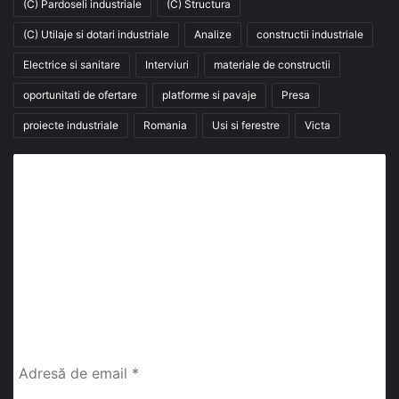
(C) Pardoseli industriale
(C) Structura
(C) Utilaje si dotari industriale
Analize
constructii industriale
Electrice si sanitare
Interviuri
materiale de constructii
oportunitati de ofertare
platforme si pavaje
Presa
proiecte industriale
Romania
Usi si ferestre
Victa
Abonează-te la buletinul nostru de știri
abonează-te la newsletter
Fii la curent cu ultimele știri, analize și interviuri despre
piața construcțiilor industriale alături de cei peste
13.000 abonați prin newsletterul lunar de la InfoHale.