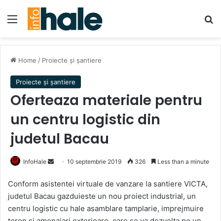
Menu
Se
Home
/
Proiecte și șantiere
Proiecte și șantiere
Oferteaza materiale pentru
un centru logistic din
judetul Bacau
Send
InfoHale
10 septembrie 2019
326
Less than a minute
an
Conform asistentei virtuale de vanzare la santiere VICTA,
email
judetul Bacau gazduieste un nou proiect industrial, un
centru logistic cu hale asamblare tamplarie, imprejmuire
teren si amenajari exterioare, care se va dezvolta pe un