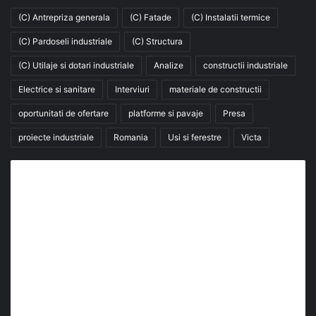
(C) Antrepriza generala
(C) Fatade
(C) Instalatii termice
(C) Pardoseli industriale
(C) Structura
(C) Utilaje si dotari industriale
Analize
constructii industriale
Electrice si sanitare
Interviuri
materiale de constructii
oportunitati de ofertare
platforme si pavaje
Presa
proiecte industriale
Romania
Usi si ferestre
Victa
Abonează-te la buletinul nostru de știri
abonează-te la newsletter
Fii la curent cu ultimele știri, analize și interviuri despre
piața construcțiilor industriale alături de cei peste
13.000 abonați prin newsletterul lunar de la InfoHale.