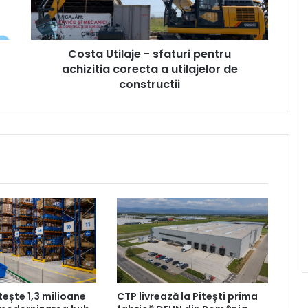
corecta
a
utilajelor
Costa Utilaje - sfaturi pentru
de
constructii
achizitia corecta a utilajelor de
constructii
tește 1,3 milioane
CTP livrează la Pitești prima