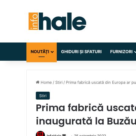
NOUTĂȚI
GHIDURI ȘI SFATURI
FURNIZORI
Home
/
Stiri
/
Prima fabrică uscată din Europa ar pu
Stiri
Prima fabrică uscată
inaugurată la Buză
Send
InfoHale
25 octombrie 2022