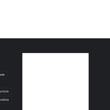
Abonează-te la buletinul nostru
de știri
tade
abonează-te la newsletter
ructura
Fii la curent cu ultimele știri, analize și
interviuri despre piața construcțiilor
nalize
industriale alături de cei peste 13.000
abonați prin newsletterul lunar de la