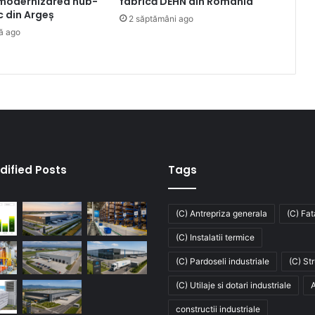
 modernizarea hub-
fabrică DEHN din România
ic din Argeș
2 săptămâni ago
ă ago
dified Posts
Tags
(C) Antrepriza generala
(C) Fa
(C) Instalatii termice
(C) Pardoseli industriale
(C) St
(C) Utilaje si dotari industriale
A
constructii industriale