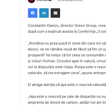
an
Facebook
LinkedIn
Share via Email
email
Constantin Damov, director Green Group, vrea s
după cum a explicat acesta la Conferinţa „3 solu
„România nu prea joacă în zone din care noi să 
atunci, ce ne rămâne nouă de făcut să fim un ju
prosperă? Va trebui că tot ceea ce consumăm no
și cicluri închise. Circuitul apei în natură, cir
noi la dispoziție este risipa. Risipa este o res
naturale, să ma extragem ceva”, spune antrepr
El atrage atenția că apa este o resursă naturală
„Apa este o resursă pe cale de dispariție nu nu
amprenta de dioxid de carbon, astăzi noi am 