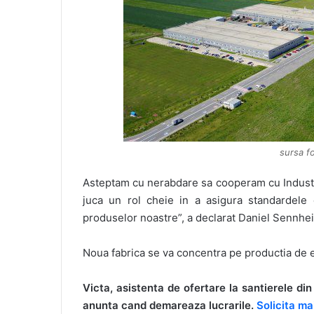
sursa fo
Asteptam cu nerabdare sa cooperam cu Industri
juca un rol cheie in a asigura standardele 
produselor noastre”, a declarat Daniel Sennhe
Noua fabrica se va concentra pe productia de el
Victa, asistenta de ofertare la santierele d
anunta cand demareaza lucrarile.
Solicita ma