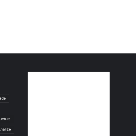
Abonează-te la buletinul nostru
de știri
tade
abonează-te la newsletter
ructura
Fii la curent cu ultimele știri, analize și
interviuri despre piața construcțiilor
nalize
industriale alături de cei peste 13.000