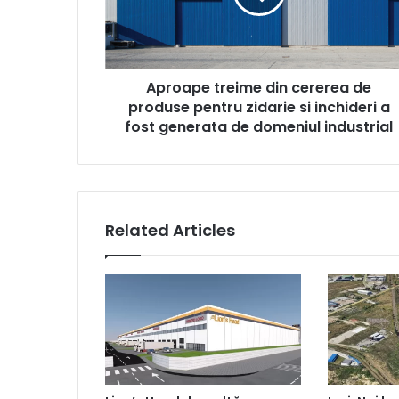
produse
pentru
zidarie
si
Aproape treime din cererea de
inchideri
a
produse pentru zidarie si inchideri a
fost
fost generata de domeniul industrial
generata
de
domeniul
industrial
Related Articles