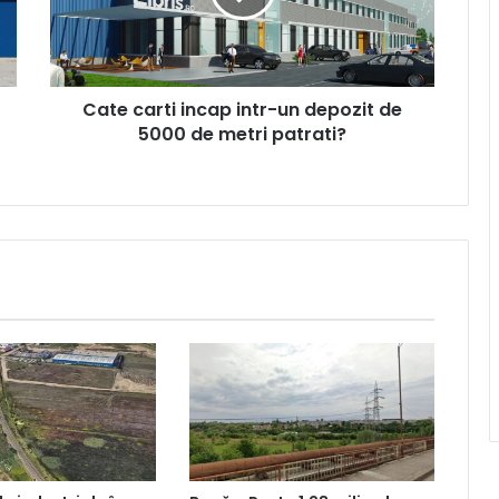
depozit
de
5000
de
Cate carti incap intr-un depozit de
metri
patrati?
5000 de metri patrati?