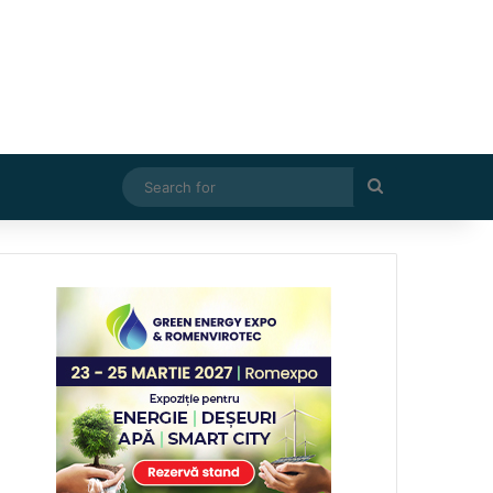
Search
for