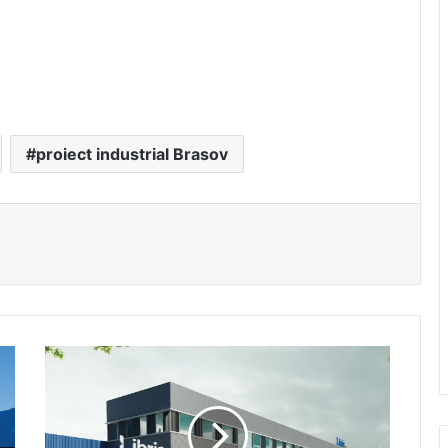
proiect industrial Brasov
Cate
carti
incap
intr-
un