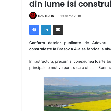
din lume isi constru
Send
InfoHale
19 martie 2018
an
Facebook
LinkedIn
Share via Email
email
Conform datelor publicate de Adevarul,
construieste la Brasov a 4-a sa fabrica la niv
Infrastructura, precum si conexiunea foarte 
principalele motive pentru care oficialii Sennh