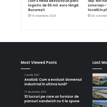
Lion’s Head dezvoltă un parc
Iași: Noi ha
logistic de 65 mil. euro lângă
zona Iași–
București
locală în p
14 noiembrie 2025
30 octombr
Most Viewed Posts
Last Mo
2 aprilie 2021
Analiză: Cum a evoluat domeniul
industrial în ultima lună?
17 decembrie 2014
10 lucruri pe care un furnizor de
panouri sandwich nu ti le spune