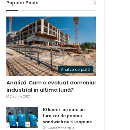
Popular Posts
Analize de piață
Analiză: Cum a evoluat domeniul
industrial în ultima lună?
2 aprilie 2021
10 lucruri pe care un
furnizor de panouri
sandwich nu ti le spune
17 decembrie 2014