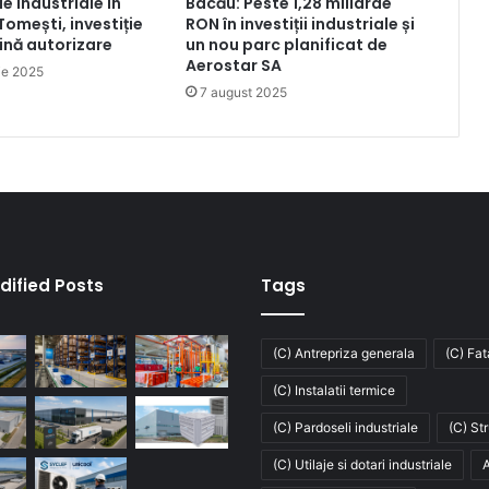
le industriale în
Bacău: Peste 1,28 miliarde
Tomești, investiție
RON în investiții industriale și
lină autorizare
un nou parc planificat de
Aerostar SA
ie 2025
7 august 2025
dified Posts
Tags
(C) Antrepriza generala
(C) Fa
(C) Instalatii termice
(C) Pardoseli industriale
(C) St
(C) Utilaje si dotari industriale
A