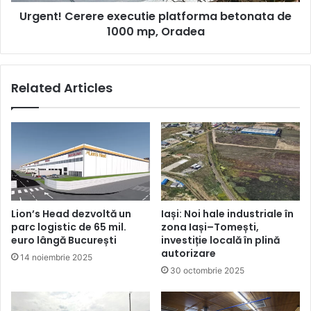
Oradea
Urgent!
Cerere executie platforma betonata de
1000 mp, Oradea
Related Articles
Lion’s Head dezvoltă un
Iași: Noi hale industriale în
parc logistic de 65 mil.
zona Iași–Tomești,
euro lângă București
investiție locală în plină
autorizare
14 noiembrie 2025
30 octombrie 2025