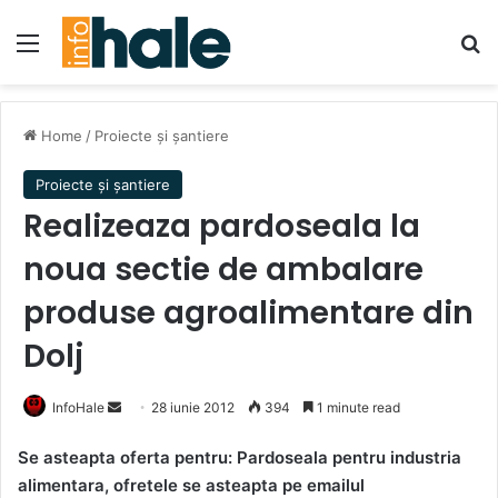
Menu
Se
Home
/
Proiecte și șantiere
Proiecte și șantiere
Realizeaza pardoseala la
noua sectie de ambalare
produse agroalimentare din
Dolj
Send
InfoHale
28 iunie 2012
394
1 minute read
an
Se asteapta oferta pentru: Pardoseala pentru industria
email
alimentara, ofretele se asteapta pe emailul