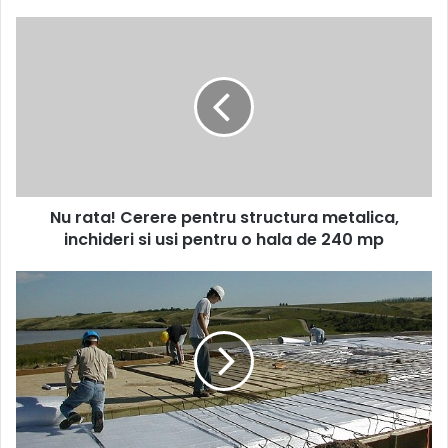
Nu
rata!
Cerere
pentru
structura
metalica,
inchideri
si
usi
Nu rata! Cerere pentru structura metalica,
pentru
o
inchideri si usi pentru o hala de 240 mp
hala
de
Urgent!
240
Cerere
mp
executie
platforma
betonata
de
1000
mp,