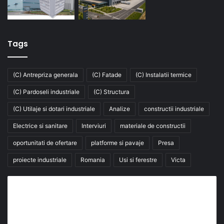
Tags
(C) Antrepriza generala
(C) Fatade
(C) Instalatii termice
(C) Pardoseli industriale
(C) Structura
(C) Utilaje si dotari industriale
Analize
constructii industriale
Electrice si sanitare
Interviuri
materiale de constructii
oportunitati de ofertare
platforme si pavaje
Presa
proiecte industriale
Romania
Usi si ferestre
Victa
Abonează-te la buletinul nostru de știri