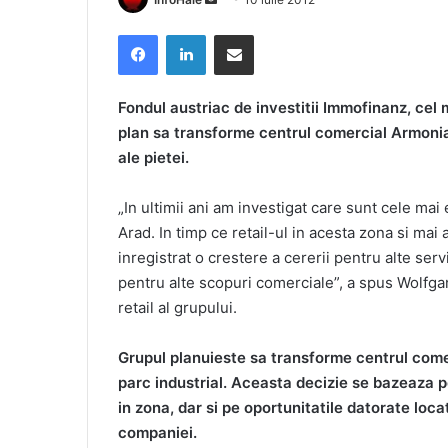
an
Facebook
LinkedIn
Share via Email
email
Fondul austriac de investitii Immofinanz, cel m
plan sa transforme centrul comercial Armonia
ale pietei.
„In ultimii ani am investigat care sunt cele mai
Arad. In timp ce retail-ul in acesta zona si mai
inregistrat o crestere a cererii pentru alte serv
pentru alte scopuri comerciale”, a spus Wolfg
retail al grupului.
Grupul planuieste sa transforme centrul comer
parc industrial. Aceasta decizie se bazeaza p
in zona, dar si pe oportunitatile datorate loca
companiei.