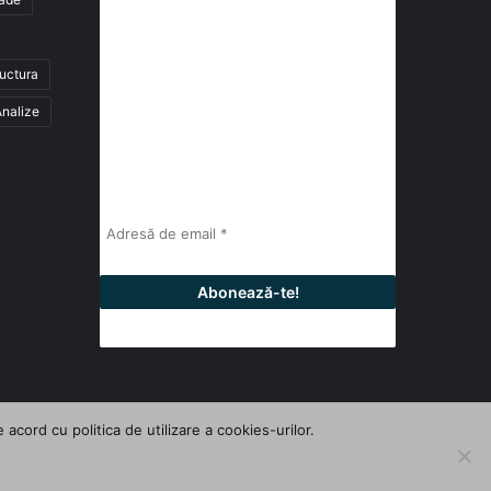
abonează-te la newsletter
ructura
Fii la curent cu ultimele știri, analize și
interviuri despre piața construcțiilor
nalize
industriale alături de cei peste 13.000
abonați prin newsletterul lunar de la
InfoHale.
cord cu politica de utilizare a cookies-urilor.
Facebook
LinkedIn
YouTube