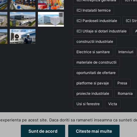
(C) Instalatii termice
(C) Pardoseli industriale
(C) St
(C) Utilaje si dotari industriale
A
constructii industriale
Electrice si sanitare
Interviuri
materiale de constructii
oportunitati de ofertare
platforme si pavaje
Presa
proiecte industriale
Romania
Usi si ferestre
Victa
xperienta pe acest site. Daca doriti sa ramaneti inseamna ca sunteti de a
Sunt de acord
Citeste mai multe