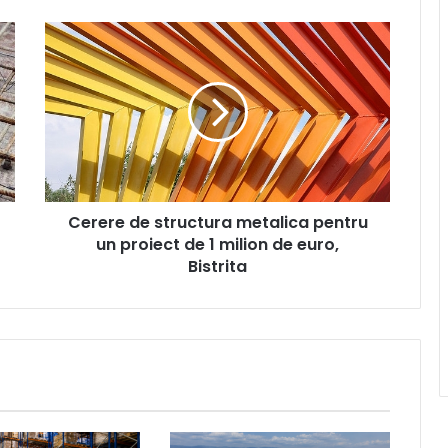
Cerere
de
structura
metalica
pentru
un
proiect
de
1
Cerere de structura metalica pentru
milion
de
un proiect de 1 milion de euro,
euro,
Bistrita
Bistrita