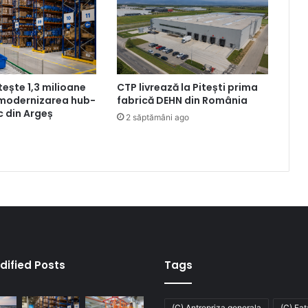
tește 1,3 milioane
CTP livrează la Pitești prima
 modernizarea hub-
fabrică DEHN din România
ic din Argeș
2 săptămâni ago
dified Posts
Tags
(C) Antrepriza generala
(C) Fa