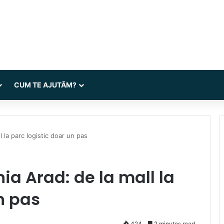
CUM TE AJUTĂM?
 la parc logistic doar un pas
a Arad: de la mall la
n pas
424
2 minutes read