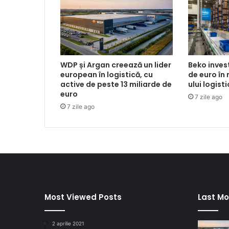
WDP și Argan creează un lider
Beko inves
european în logistică, cu
de euro în
active de peste 13 miliarde de
ului logist
euro
7 zile ago
7 zile ago
Most Viewed Posts
Last Mo
2 aprilie 2021