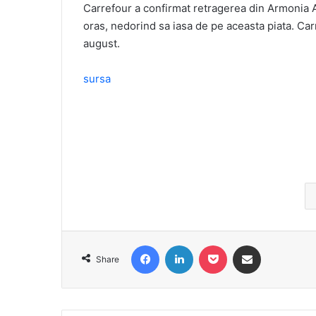
Carrefour a confirmat retragerea din Armonia Ara
oras, nedorind sa iasa de pe aceasta piata. Carr
august.
sursa
Facebook
LinkedIn
Pocket
Share via Email
Share