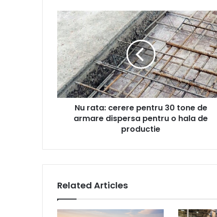
Nu
rata:
cerere
pentru
30
tone
de
armare
dispersa
Nu rata: cerere pentru 30 tone de
pentru
o
armare dispersa pentru o hala de
hala
productie
de
productie
Related Articles