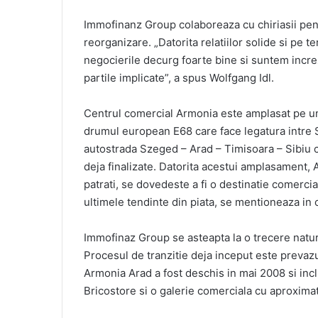
Immofinanz Group colaboreaza cu chiriasii pe
reorganizare. „Datorita relatiilor solide si pe 
negocierile decurg foarte bine si suntem incre
partile implicate”, a spus Wolfgang Idl.
Centrul comercial Armonia este amplasat pe un
drumul european E68 care face legatura intre Sz
autostrada Szeged – Arad – Timisoara – Sibiu c
deja finalizate. Datorita acestui amplasament,
patrati, se dovedeste a fi o destinatie comercial
ultimele tendinte din piata, se mentioneaza in
Immofinaz Group se asteapta la o trecere natur
Procesul de tranzitie deja inceput este prevazut
Armonia Arad a fost deschis in mai 2008 si inc
Bricostore si o galerie comerciala cu aproxima