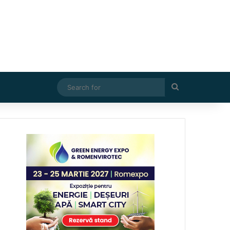
Search
for