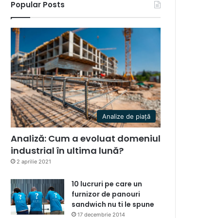
Popular Posts
Analize de piață
Analiză: Cum a evoluat domeniul
industrial în ultima lună?
2 aprilie 2021
10 lucruri pe care un
furnizor de panouri
sandwich nu ti le spune
17 decembrie 2014