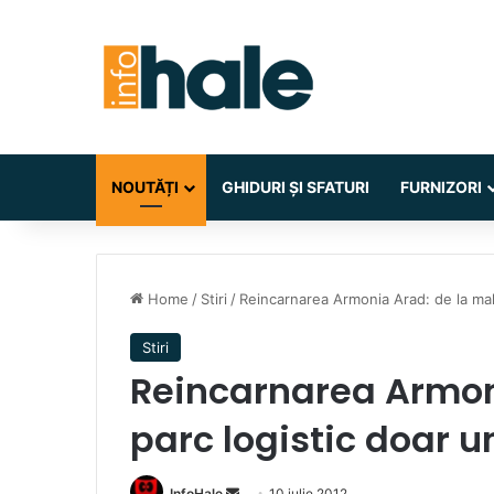
NOUTĂȚI
GHIDURI ȘI SFATURI
FURNIZORI
Home
/
Stiri
/
Reincarnarea Armonia Arad: de la mall
Stiri
Reincarnarea Armoni
parc logistic doar u
Send
InfoHale
10 iulie 2012