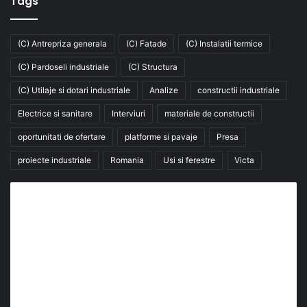
Tags
(C) Antrepriza generala
(C) Fatade
(C) Instalatii termice
(C) Pardoseli industriale
(C) Structura
(C) Utilaje si dotari industriale
Analize
constructii industriale
Electrice si sanitare
Interviuri
materiale de constructii
oportunitati de ofertare
platforme si pavaje
Presa
proiecte industriale
Romania
Usi si ferestre
Victa
Abonează-te la buletinul nostru de știri
abonează-te la newsletter
Fii la curent cu ultimele știri, analize și interviuri despre
piața construcțiilor industriale alături de cei peste