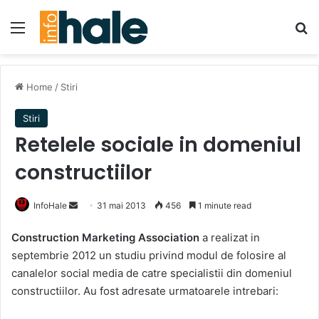
Menu
Se
Home
/
Stiri
Stiri
Retelele sociale in domeniul
constructiilor
Send
InfoHale
31 mai 2013
456
1 minute read
an
Construction Marketing Association
a realizat in
email
septembrie 2012 un studiu privind modul de folosire al
canalelor social media de catre specialistii din domeniul
constructiilor. Au fost adresate urmatoarele intrebari: