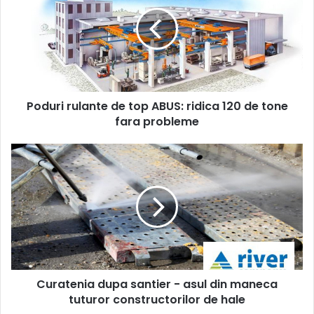
de
top
ABUS:
ridica
120
de
tone
Poduri rulante de top ABUS: ridica 120 de tone
fara
probleme
fara probleme
Curatenia
dupa
santier
-
asul
din
maneca
tuturor
constructorilor
Curatenia dupa santier - asul din maneca
de
hale
tuturor constructorilor de hale