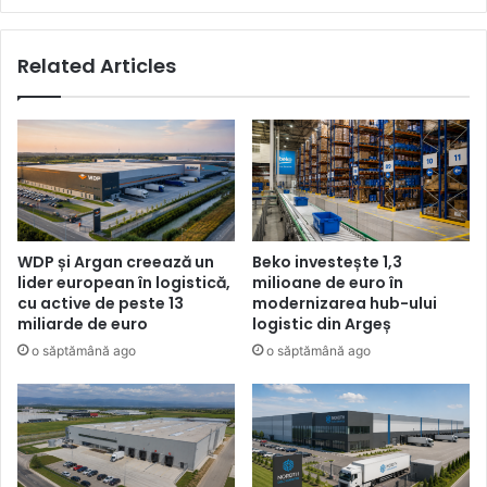
Related Articles
WDP și Argan creează un
Beko investește 1,3
lider european în logistică,
milioane de euro în
cu active de peste 13
modernizarea hub-ului
miliarde de euro
logistic din Argeș
o săptămână ago
o săptămână ago