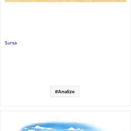
Sursa
Analize
Poduri
rulante