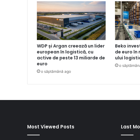
WDP și Argan creează un lider
Beko inves
european în logistică, cu
de euro în
active de peste 13 miliarde de
ului logist
euro
o săptămân
o săptămână ago
Most Viewed Posts
Last Mo