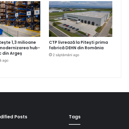
tește 1,3 milioane
CTP livrează la Pitești prima
 modernizarea hub-
fabrică DEHN din România
ic din Argeș
2 săptămâni ago
ă ago
dified Posts
Tags