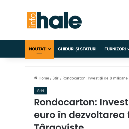
NOUTĂȚI
GHIDURI ȘI SFATURI
FURNIZORI
Home
/
Stiri
/
Rondocarton: Investiții de 8 milioane
Stiri
Rondocarton: Investi
euro în dezvoltarea 
Târgoviște