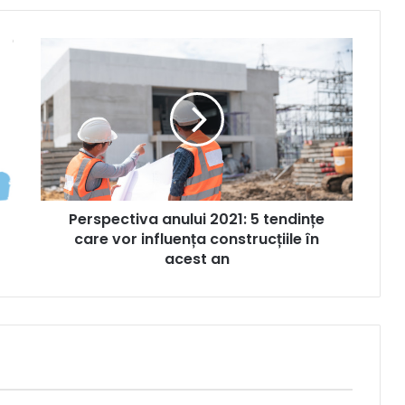
Perspectiva
anului
2021:
5
tendințe
care
vor
influența
construcțiile
Perspectiva anului 2021: 5 tendințe
în
acest
care vor influența construcțiile în
an
acest an