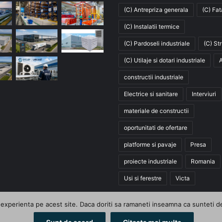
(C) Antrepriza generala
(C) Fa
(C) Instalatii termice
(C) Pardoseli industriale
(C) St
(C) Utilaje si dotari industriale
A
constructii industriale
Electrice si sanitare
Interviuri
materiale de constructii
oportunitati de ofertare
platforme si pavaje
Presa
proiecte industriale
Romania
Usi si ferestre
Victa
xperienta pe acest site. Daca doriti sa ramaneti inseamna ca sunteti de a