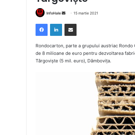
Send
InfoHale
15 martie 2021
an
Facebook
LinkedIn
Share via Email
email
Rondocarton, parte a grupului austriac Rondo 
de 8 milioane de euro pentru dezvoltarea fabrici
Târgovişte (5 mil. euro), Dâmboviţa.