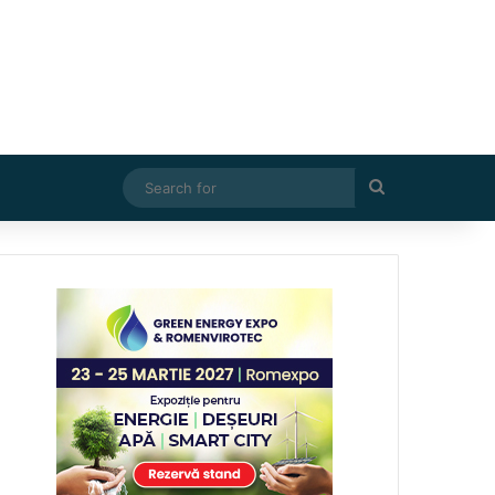
Search
for