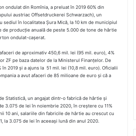
n ondulat din Romînia, a preluat în 2019 60% din
upului austriac Offsetdruckerei Schwarzach), un
 sediul în localitatea Şura Mică, la 10 km de municipiul
te de producţie anuală de peste 5.000 de tone de hârtie
arton ondulat-caşerat.
faceri de aproximativ 450,6 mil. lei (95 mil. euro), 4%
lor ZF pe baza datelor de la Ministerul Finanţelor. De
2019 și a ajuns la 51 mil. lei (10,8 mil. euro). Oficialii
mpania a avut afaceri de 85 milioane de euro şi că a
de Statistică, un angajat dintr-o fabrică de hârtie şi
de 3.075 de lei în noiembrie 2020, în creştere cu 11%
i 10 ani, salariile din fabricile de hârtie au crescut cu
, la 3.075 de lei în aceeaşi lună din anul 2020.