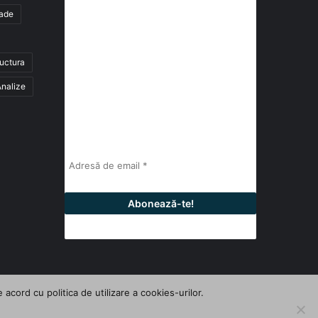
tade
abonează-te la newsletter
ructura
Fii la curent cu ultimele știri, analize și
interviuri despre piața construcțiilor
nalize
industriale alături de cei peste 13.000
abonați prin newsletterul lunar de la
InfoHale.
cord cu politica de utilizare a cookies-urilor.
Facebook
LinkedIn
YouTube