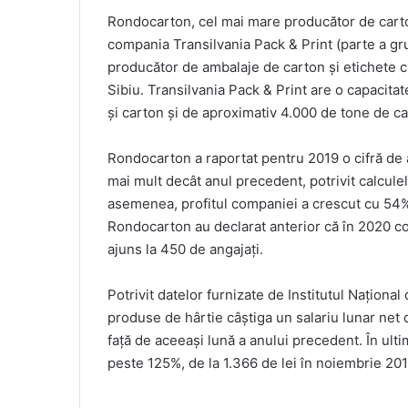
Rondocarton, cel mai mare producător de carto
compania Transilvania Pack & Print (parte a gr
producător de ambalaje de carton şi etichete cu
Sibiu. Transilvania Pack & Print are o capacita
şi carton şi de aproximativ 4.000 de tone de c
Rondocarton a raportat pentru 2019 o cifră de a
mai mult decât anul precedent, potrivit calcule
asemenea, profitul companiei a crescut cu 54% în 
Rondocarton au declarat anterior că în 2020 co
ajuns la 450 de angajaţi.
Potrivit datelor furnizate de Institutul Naţional 
produse de hârtie câştiga un salariu lunar net 
faţă de aceeaşi lună a anului precedent. În ultimi
peste 125%, de la 1.366 de lei în noiembrie 2011