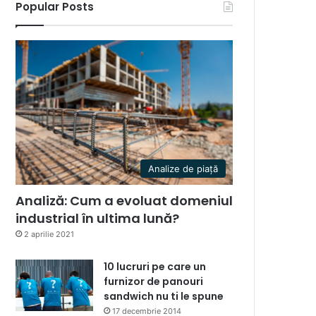
Popular Posts
Analize de piață
Analiză: Cum a evoluat domeniul
industrial în ultima lună?
2 aprilie 2021
10 lucruri pe care un
furnizor de panouri
sandwich nu ti le spune
17 decembrie 2014