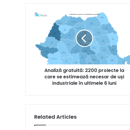
Analiză
gratuită:
2200
proiecte
la
care
se
estimează
necesar
Analiză gratuită: 2200 proiecte la
de
uși
care se estimează necesar de uși
industriale
industriale în ultimele 6 luni
în
ultimele
6
luni
Related Articles