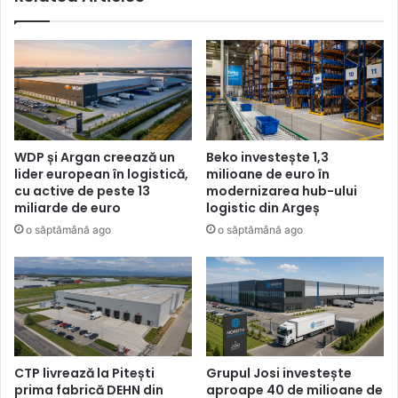
tip
de
constructie!
WDP și Argan creează un
Beko investește 1,3
lider european în logistică,
milioane de euro în
cu active de peste 13
modernizarea hub-ului
miliarde de euro
logistic din Argeș
o săptămână ago
o săptămână ago
CTP livrează la Pitești
Grupul Josi investește
prima fabrică DEHN din
aproape 40 de milioane de