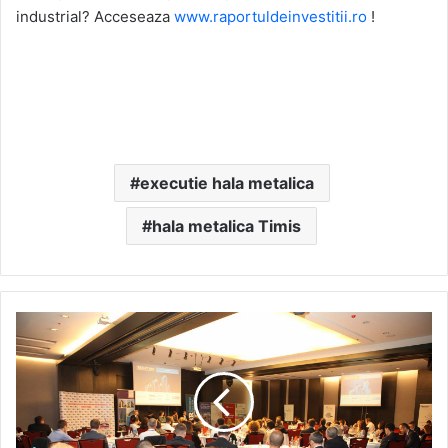
industrial? Acceseaza
www.raportuldeinvestitii.ro
!
executie hala metalica
hala metalica Timis
Business
Review
anunta
cea
de-
a
cincisprezecea