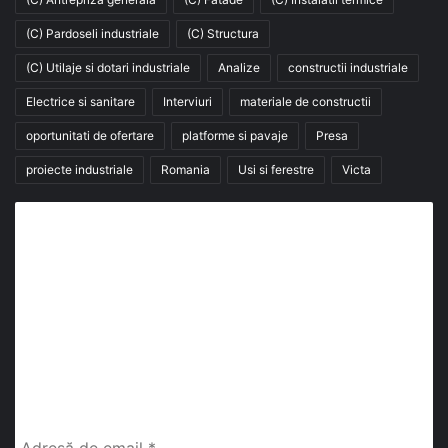
(C) Pardoseli industriale
(C) Structura
(C) Utilaje si dotari industriale
Analize
constructii industriale
Electrice si sanitare
Interviuri
materiale de constructii
oportunitati de ofertare
platforme si pavaje
Presa
proiecte industriale
Romania
Usi si ferestre
Victa
Abonează-te la buletinul nostru de știri
abonează-te la newsletter
Fii la curent cu ultimele știri, analize și interviuri despre
piața construcțiilor industriale alături de cei peste
13.000 abonați prin newsletterul lunar de la InfoHale.