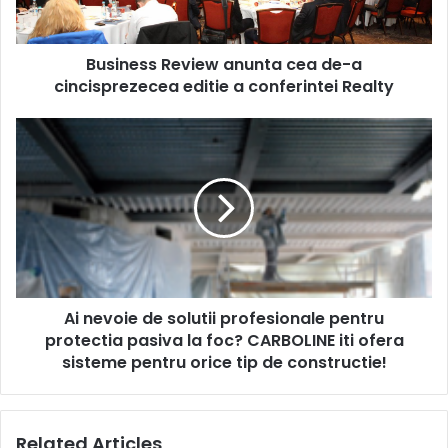
editie
a
Business Review anunta cea de-a
conferintei
Realty
cincisprezecea editie a conferintei Realty
Ai
nevoie
de
solutii
profesionale
pentru
protectia
pasiva
la
Ai nevoie de solutii profesionale pentru
foc?
CARBOLINE
protectia pasiva la foc? CARBOLINE iti ofera
iti
sisteme pentru orice tip de constructie!
ofera
sisteme
pentru
Related Articles
orice