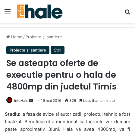
Menu
Se
Home
/
Proiecte și șantiere
Proiecte și șantiere
Stiri
Se asteapta oferte de
executie pentru o hala de
4800mp din judetul Timis
Send
InfoHale
19 mai 2016
326
Less than a minute
an
Stadiu:
la faza de avize si autorizatii, proiectul tehnic a fost
email
finalizat. Beneficiarul a mentionat ca lucrarile vor demara
peste aproximativ 3luni. Hala va avea 4800mp, va fi