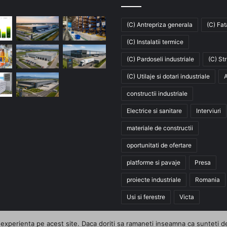
(C) Antrepriza generala
(C) Fa
(C) Instalatii termice
(C) Pardoseli industriale
(C) St
(C) Utilaje si dotari industriale
A
constructii industriale
Electrice si sanitare
Interviuri
materiale de constructii
oportunitati de ofertare
platforme si pavaje
Presa
proiecte industriale
Romania
Usi si ferestre
Victa
xperienta pe acest site. Daca doriti sa ramaneti inseamna ca sunteti de a