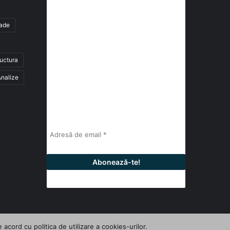
de știri
tade
abonează-te la newsletter
ructura
Fii la curent cu ultimele știri, analize și
interviuri despre piața construcțiilor
nalize
industriale alături de cei peste 13.000
abonați prin newsletterul lunar de la
InfoHale.
cord cu politica de utilizare a cookies-urilor.