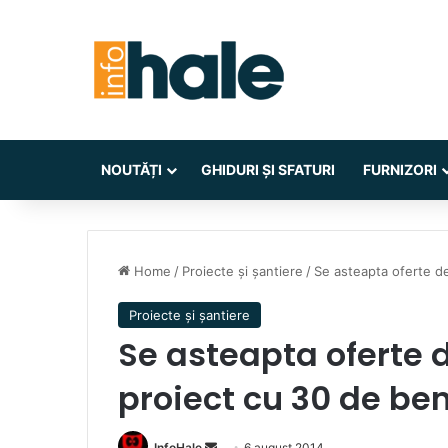
NOUTĂȚI
GHIDURI ȘI SFATURI
FURNIZORI
Home
/
Proiecte și șantiere
/
Se asteapta oferte de
Proiecte și șantiere
Se asteapta oferte 
proiect cu 30 de ben
Send
InfoHale
6 august 2014