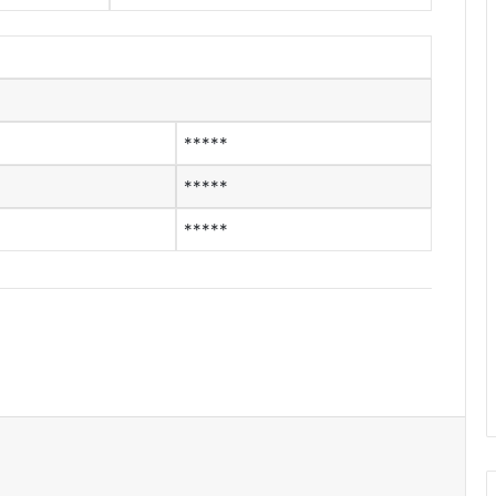
*****
*****
*****