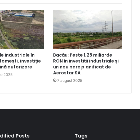
le industriale în
Bacău: Peste 1,28 miliarde
Tomești, investiție
RON în investiții industriale și
lină autorizare
un nou parc planificat de
Aerostar SA
ie 2025
7 august 2025
dified Posts
Tags