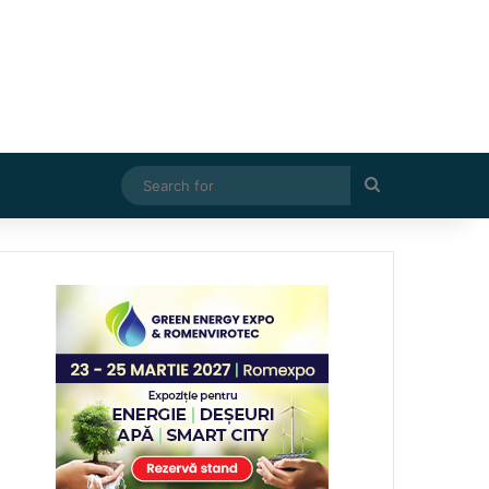
Search
for