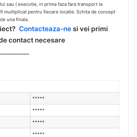
ui sau ( executie, in prima faza fara transport la
a fi multiplicat pentru fiecare locatie. Schita de concept
te una finala.
oiect?
Contacteaza-ne
si vei primi
 de contact necesare
__________
*****
*****
*****
*****