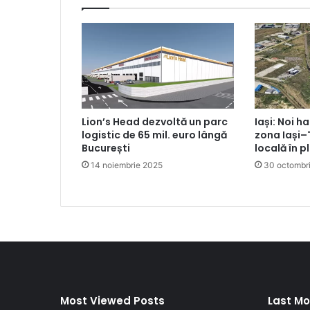
Lion’s Head dezvoltă un parc
Iași: Noi ha
logistic de 65 mil. euro lângă
zona Iași–
București
locală în p
14 noiembrie 2025
30 octombr
Most Viewed Posts
Last Mo