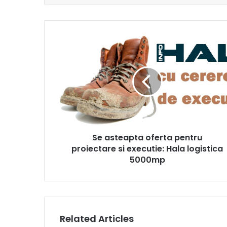
Se
asteapta
oferta
pentru
proiectare
si
executie:
Hala
logistica
Se asteapta oferta pentru
5000mp
proiectare si executie: Hala logistica
5000mp
Related Articles