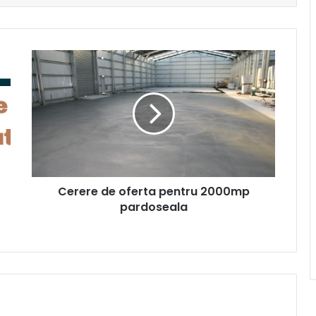
Cerere
de
oferta
pentru
2000mp
pardoseala
Cerere de oferta pentru 2000mp
pardoseala