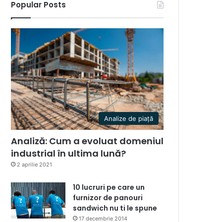
Popular Posts
Analize de piață
Analiză: Cum a evoluat domeniul
industrial în ultima lună?
2 aprilie 2021
10 lucruri pe care un
furnizor de panouri
sandwich nu ti le spune
17 decembrie 2014