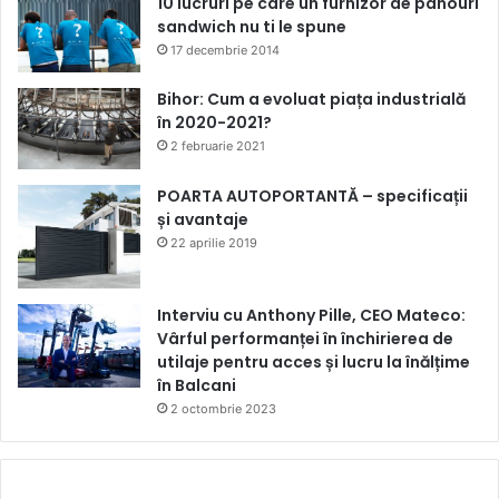
10 lucruri pe care un furnizor de panouri
sandwich nu ti le spune
17 decembrie 2014
Bihor: Cum a evoluat piața industrială
în 2020-2021?
2 februarie 2021
POARTA AUTOPORTANTĂ – specificații
și avantaje
22 aprilie 2019
Interviu cu Anthony Pille, CEO Mateco:
Vârful performanței în închirierea de
utilaje pentru acces și lucru la înălțime
în Balcani
2 octombrie 2023