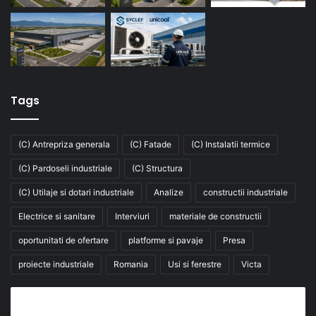
Tags
(C) Antrepriza generala
(C) Fatade
(C) Instalatii termice
(C) Pardoseli industriale
(C) Structura
(C) Utilaje si dotari industriale
Analize
constructii industriale
Electrice si sanitare
Interviuri
materiale de constructii
oportunitati de ofertare
platforme si pavaje
Presa
proiecte industriale
Romania
Usi si ferestre
Victa
Abonează-te la buletinul nostru de știri