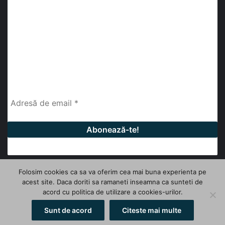
abonează-te la newsletter
Fii la curent cu ultimele știri, analize și interviuri despre
piața construcțiilor industriale alături de cei peste
13.000 abonați prin newsletterul lunar de la InfoHale.
Folosim cookies ca sa va oferim cea mai buna experienta pe
acest site. Daca doriti sa ramaneti inseamna ca sunteti de
© Copyright 2026, All Rights Reserved | InfoHale
acord cu politica de utilizare a cookies-urilor.
Facebook
LinkedIn
YouTube
Sunt de acord
Citeste mai multe