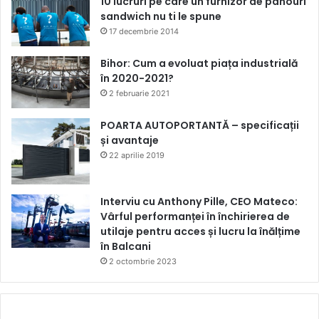
10 lucruri pe care un furnizor de panouri
sandwich nu ti le spune
17 decembrie 2014
Bihor: Cum a evoluat piața industrială
în 2020-2021?
2 februarie 2021
POARTA AUTOPORTANTĂ – specificații
și avantaje
22 aprilie 2019
Interviu cu Anthony Pille, CEO Mateco:
Vârful performanței în închirierea de
utilaje pentru acces și lucru la înălțime
în Balcani
2 octombrie 2023