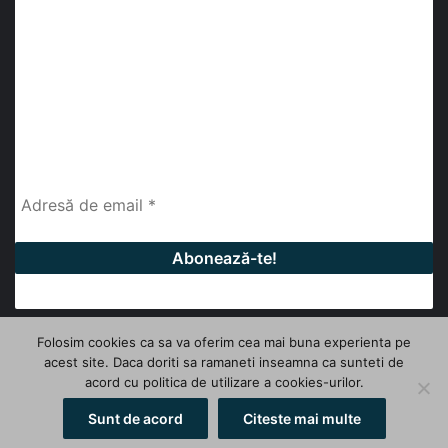
abonează-te la newsletter
Fii la curent cu ultimele știri, analize și interviuri despre
piața construcțiilor industriale alături de cei peste
13.000 abonați prin newsletterul lunar de la InfoHale.
Folosim cookies ca sa va oferim cea mai buna experienta pe
acest site. Daca doriti sa ramaneti inseamna ca sunteti de
© Copyright 2026, All Rights Reserved | InfoHale
acord cu politica de utilizare a cookies-urilor.
Facebook
LinkedIn
YouTube
Sunt de acord
Citeste mai multe