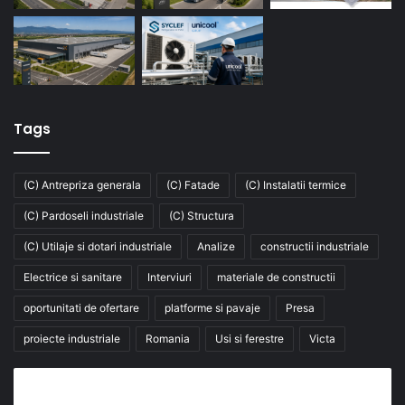
Tags
(C) Antrepriza generala
(C) Fatade
(C) Instalatii termice
(C) Pardoseli industriale
(C) Structura
(C) Utilaje si dotari industriale
Analize
constructii industriale
Electrice si sanitare
Interviuri
materiale de constructii
oportunitati de ofertare
platforme si pavaje
Presa
proiecte industriale
Romania
Usi si ferestre
Victa
Abonează-te la buletinul nostru de știri