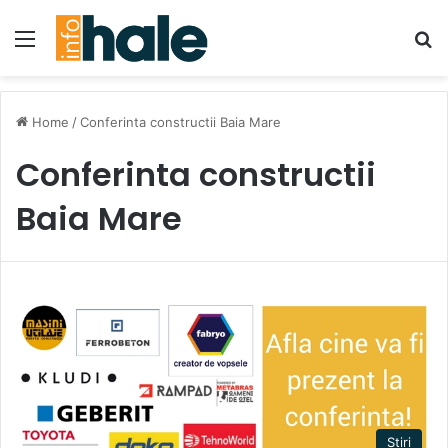
Menu
Se
Home
/
Conferinta constructii Baia Mare
Conferinta constructii
Baia Mare
Stiri