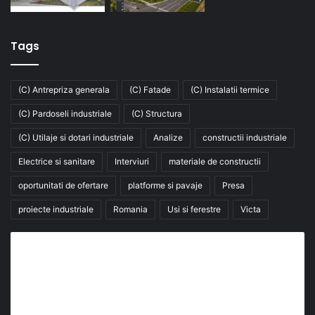
Tags
(C) Antrepriza generala
(C) Fatade
(C) Instalatii termice
(C) Pardoseli industriale
(C) Structura
(C) Utilaje si dotari industriale
Analize
constructii industriale
Electrice si sanitare
Interviuri
materiale de constructii
oportunitati de ofertare
platforme si pavaje
Presa
proiecte industriale
Romania
Usi si ferestre
Victa
Abonează-te la buletinul nostru de știri
abonează-te la newsletter