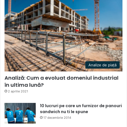
Analize de piață
Analiză: Cum a evoluat domeniul industrial
în ultima lună?
2 aprilie 2021
10 lucruri pe care un furnizor de panouri
sandwich nu ti le spune
17 decembrie 2014