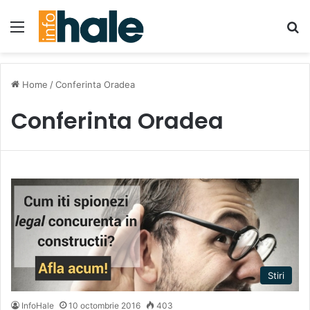
Menu
Se
Home
/
Conferinta Oradea
Conferinta Oradea
Stiri
InfoHale
10 octombrie 2016
403