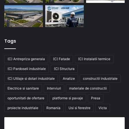
Tags
(C) Antrepriza generala
(C) Fatade
(C) Instalatii termice
(C) Pardoseli industriale
(C) Structura
(C) Utilaje si dotari industriale
Analize
constructii industriale
Electrice si sanitare
Interviuri
materiale de constructii
oportunitati de ofertare
platforme si pavaje
Presa
proiecte industriale
Romania
Usi si ferestre
Victa
Abonează-te la buletinul nostru de știri