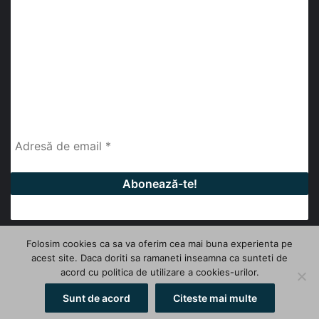
abonează-te la newsletter
Fii la curent cu ultimele știri, analize și interviuri despre
piața construcțiilor industriale alături de cei peste
13.000 abonați prin newsletterul lunar de la InfoHale.
Folosim cookies ca sa va oferim cea mai buna experienta pe
acest site. Daca doriti sa ramaneti inseamna ca sunteti de
© Copyright 2026, All Rights Reserved | InfoHale
acord cu politica de utilizare a cookies-urilor.
Facebook
LinkedIn
YouTube
Sunt de acord
Citeste mai multe