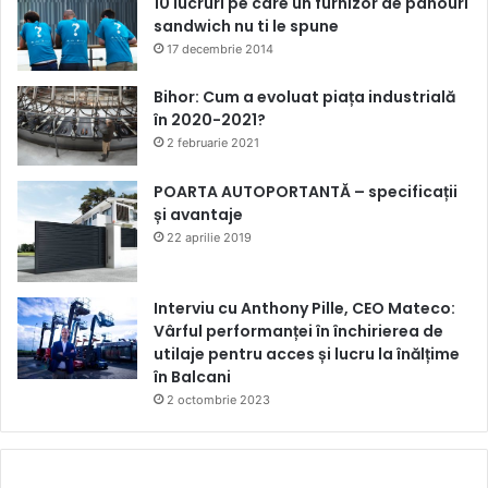
10 lucruri pe care un furnizor de panouri
sandwich nu ti le spune
17 decembrie 2014
Bihor: Cum a evoluat piața industrială
în 2020-2021?
2 februarie 2021
POARTA AUTOPORTANTĂ – specificații
și avantaje
22 aprilie 2019
Interviu cu Anthony Pille, CEO Mateco:
Vârful performanței în închirierea de
utilaje pentru acces și lucru la înălțime
în Balcani
2 octombrie 2023