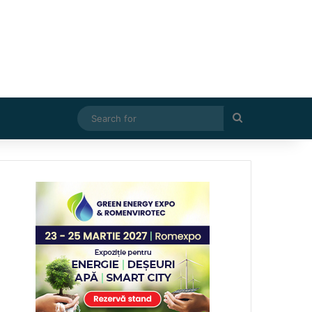
Search
for