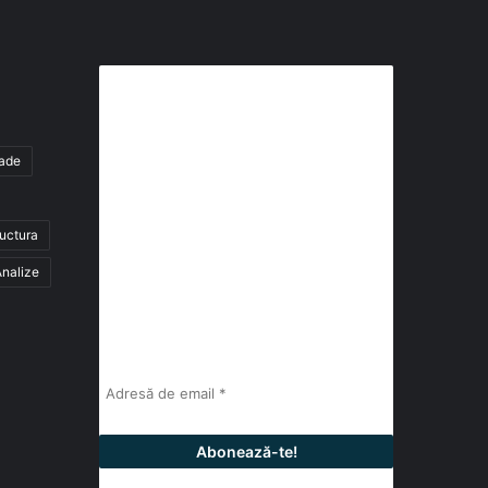
Abonează-te la buletinul nostru
de știri
tade
abonează-te la newsletter
ructura
Fii la curent cu ultimele știri, analize și
interviuri despre piața construcțiilor
nalize
industriale alături de cei peste 13.000
abonați prin newsletterul lunar de la
InfoHale.