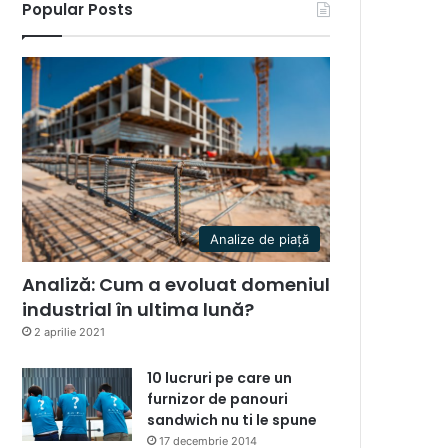
Popular Posts
Analize de piață
Analiză: Cum a evoluat domeniul
industrial în ultima lună?
2 aprilie 2021
10 lucruri pe care un
furnizor de panouri
sandwich nu ti le spune
17 decembrie 2014