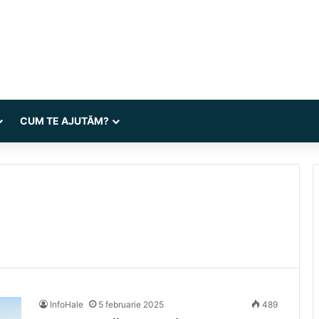
CUM TE AJUTĂM?
InfoHale
5 februarie 2025
489