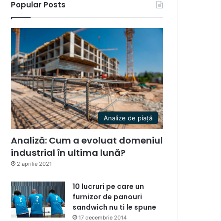
Popular Posts
Analize de piață
Analiză: Cum a evoluat domeniul
industrial în ultima lună?
2 aprilie 2021
10 lucruri pe care un
furnizor de panouri
sandwich nu ti le spune
17 decembrie 2014