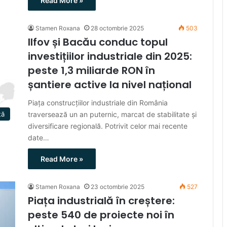
Read More »
Stamen Roxana
28 octombrie 2025
503
Ilfov și Bacău conduc topul
investițiilor industriale din 2025:
peste 1,3 miliarde RON în
șantiere active la nivel național
Piața construcțiilor industriale din România
traversează un an puternic, marcat de stabilitate și
ță
diversificare regională. Potrivit celor mai recente
date…
Read More »
Stamen Roxana
23 octombrie 2025
527
Piața industrială în creștere:
peste 540 de proiecte noi în