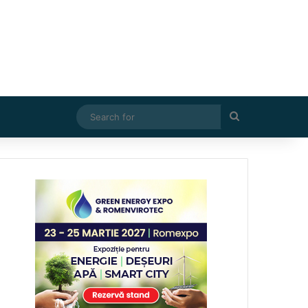
Search
for