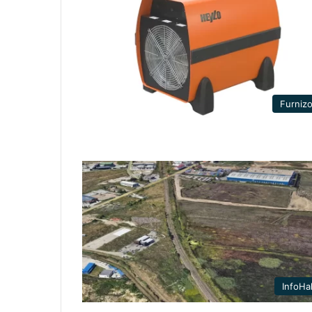
Furnizo
InfoHa