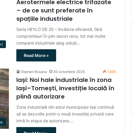
Aerotermele electrice trifazate
– de ce sunt preferate în
spațiile industriale
Seria HEYLO DE 20 – încălzire eficientă, fără
compromisuri În plin sezon rece, tot mai multe
companii industriale aleg soluții…
ri
Read More »
Stamen Roxana
30 octombrie 2025
1.895
Iași: Noi hale industriale în zona
Iași–Tomești, investiție locală în
plină autorizare
Zona industrială din estul municipiului Iași continuă
să se dezvolte printr-o nouă investiție privată care
intră în etapa de autorizare.…
le