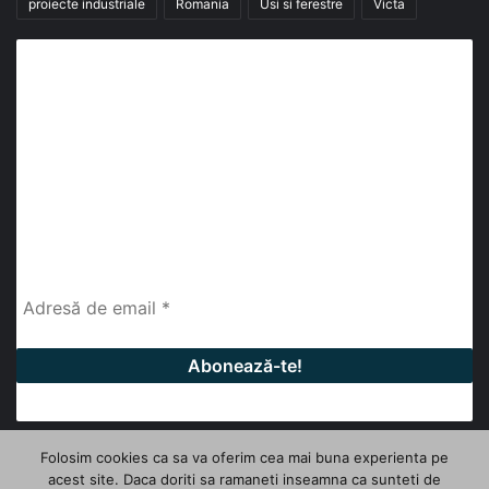
proiecte industriale
Romania
Usi si ferestre
Victa
Abonează-te la buletinul nostru de știri
abonează-te la newsletter
Fii la curent cu ultimele știri, analize și interviuri despre
piața construcțiilor industriale alături de cei peste
13.000 abonați prin newsletterul lunar de la InfoHale.
Folosim cookies ca sa va oferim cea mai buna experienta pe
acest site. Daca doriti sa ramaneti inseamna ca sunteti de
© Copyright 2026, All Rights Reserved | InfoHale