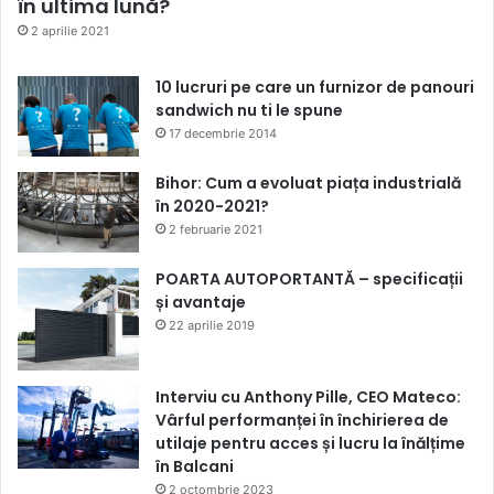
în ultima lună?
2 aprilie 2021
10 lucruri pe care un furnizor de panouri
sandwich nu ti le spune
17 decembrie 2014
Bihor: Cum a evoluat piața industrială
în 2020-2021?
2 februarie 2021
POARTA AUTOPORTANTĂ – specificații
și avantaje
22 aprilie 2019
Interviu cu Anthony Pille, CEO Mateco:
Vârful performanței în închirierea de
utilaje pentru acces și lucru la înălțime
în Balcani
2 octombrie 2023