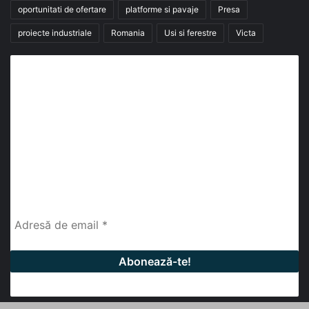
oportunitati de ofertare
platforme si pavaje
Presa
proiecte industriale
Romania
Usi si ferestre
Victa
Abonează-te la buletinul nostru de știri
abonează-te la newsletter
Fii la curent cu ultimele știri, analize și interviuri despre
piața construcțiilor industriale alături de cei peste
13.000 abonați prin newsletterul lunar de la InfoHale.