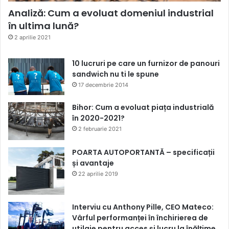
Analiză: Cum a evoluat domeniul industrial
în ultima lună?
2 aprilie 2021
10 lucruri pe care un furnizor de panouri
sandwich nu ti le spune
17 decembrie 2014
Bihor: Cum a evoluat piața industrială
în 2020-2021?
2 februarie 2021
POARTA AUTOPORTANTĂ – specificații
și avantaje
22 aprilie 2019
Interviu cu Anthony Pille, CEO Mateco:
Vârful performanței în închirierea de
utilaje pentru acces și lucru la înălțime