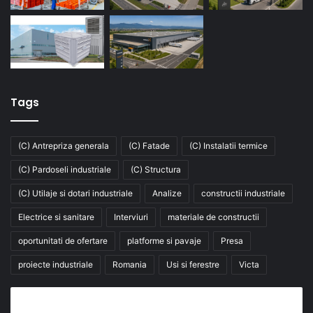
Tags
(C) Antrepriza generala
(C) Fatade
(C) Instalatii termice
(C) Pardoseli industriale
(C) Structura
(C) Utilaje si dotari industriale
Analize
constructii industriale
Electrice si sanitare
Interviuri
materiale de constructii
oportunitati de ofertare
platforme si pavaje
Presa
proiecte industriale
Romania
Usi si ferestre
Victa
Abonează-te la buletinul nostru de știri