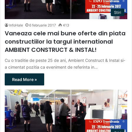
Stiri
InfoHale
6 februarie 2017
413
Vaneaza cele mai bune oferte din piata
constructiilor la targul international
AMBIENT CONSTRUCT & INSTAL!
Cu o traditie de peste 25 de ani, Ambient Construct & Instal si-
a cimentat pozitia ca eveniment de referinta in…
Read More »