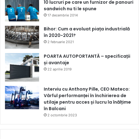
10 lucruri pe care un furnizor de panouri
sandwich nu ti le spune
17 decembrie 2014
Bihor: Cum a evoluat piața industrială
în 2020-2021?
2 februarie 2021
POARTA AUTOPORTANTĂ – specificații
și avantaje
22 aprilie 2019
Interviu cu Anthony Pille, CEO Mateco:
Vârful performanței în închirierea de
utilaje pentru acces și lucru la înălțime
în Balcani
2 octombrie 2023