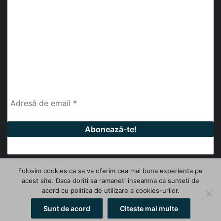
abonează-te la newsletter
Fii la curent cu ultimele știri, analize și interviuri despre
piața construcțiilor industriale alături de cei peste
13.000 abonați prin newsletterul lunar de la InfoHale.
Folosim cookies ca sa va oferim cea mai buna experienta pe
acest site. Daca doriti sa ramaneti inseamna ca sunteti de
© Copyright 2026, All Rights Reserved | InfoHale
acord cu politica de utilizare a cookies-urilor.
Facebook
LinkedIn
YouTube
Sunt de acord
Citeste mai multe