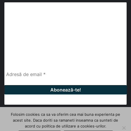
Abonează-te la buletinul nostru de știri
abonează-te la newsletter
Fii la curent cu ultimele știri, analize și interviuri despre
piața construcțiilor industriale alături de cei peste
13.000 abonați prin newsletterul lunar de la InfoHale.
Folosim cookies ca sa va oferim cea mai buna experienta pe
acest site. Daca doriti sa ramaneti inseamna ca sunteti de
© Copyright 2026, All Rights Reserved | InfoHale
acord cu politica de utilizare a cookies-urilor.