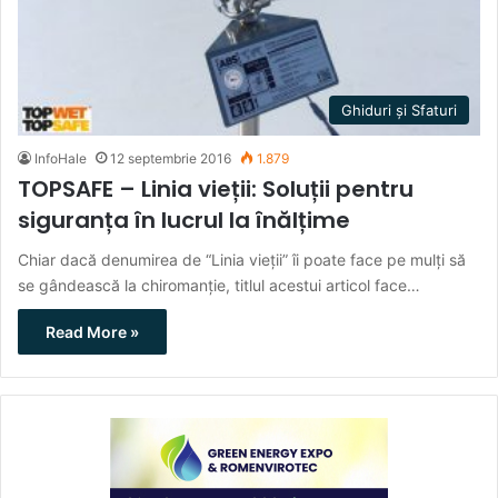
Ghiduri și Sfaturi
InfoHale
12 septembrie 2016
1.879
TOPSAFE – Linia vieții: Soluții pentru
siguranța în lucrul la înălțime
Chiar dacă denumirea de “Linia vieții” îi poate face pe mulți să
se gândească la chiromanție, titlul acestui articol face…
Read More »