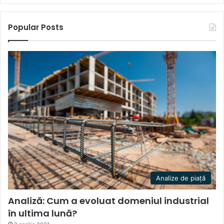
Popular Posts
Analize de piață
Analiză: Cum a evoluat domeniul industrial
în ultima lună?