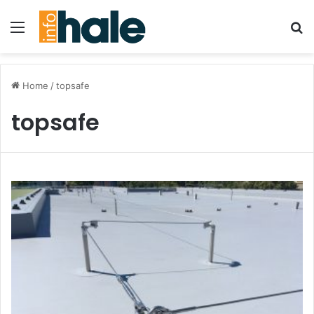
Menu
Se
Home
/
topsafe
topsafe