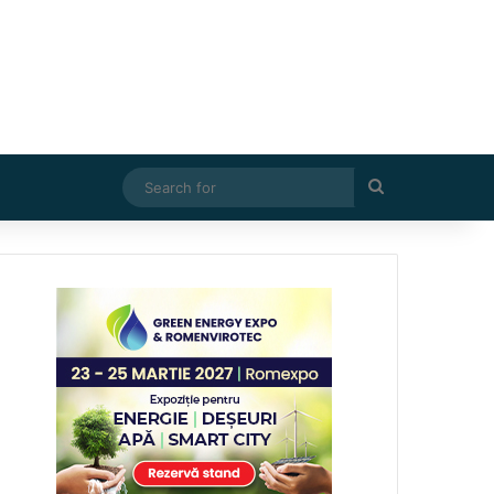
Search
for