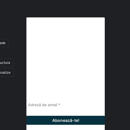
Abonează-te la buletinul nostru
de știri
tade
abonează-te la newsletter
ructura
Fii la curent cu ultimele știri, analize și
interviuri despre piața construcțiilor
nalize
industriale alături de cei peste 13.000
abonați prin newsletterul lunar de la
InfoHale.