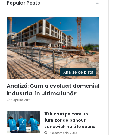
Popular Posts
Analize de piață
Analiză: Cum a evoluat domeniul
industrial în ultima lună?
2 aprilie 2021
10 lucruri pe care un
furnizor de panouri
sandwich nu ti le spune
17 decembrie 2014