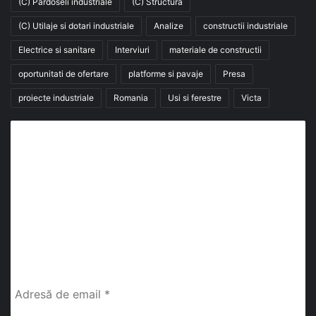
(C) Pardoseli industriale
(C) Structura
(C) Utilaje si dotari industriale
Analize
constructii industriale
Electrice si sanitare
Interviuri
materiale de constructii
oportunitati de ofertare
platforme si pavaje
Presa
proiecte industriale
Romania
Usi si ferestre
Victa
Abonează-te la buletinul nostru de știri
abonează-te la newsletter
Fii la curent cu ultimele știri, analize și interviuri despre
piața construcțiilor industriale alături de cei peste
13.000 abonați prin newsletterul lunar de la InfoHale.