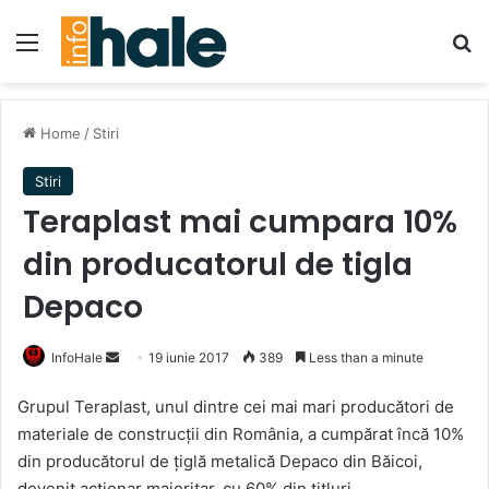
Menu
Se
Home
/
Stiri
Stiri
Teraplast mai cumpara 10%
din producatorul de tigla
Depaco
Send
InfoHale
19 iunie 2017
389
Less than a minute
an
Grupul Teraplast, unul dintre cei mai mari producători de
email
materiale de construcții din România, a cumpărat încă 10%
din producătorul de țiglă metalică Depaco din Băicoi,
devenit acționar majoritar, cu 60% din titluri.