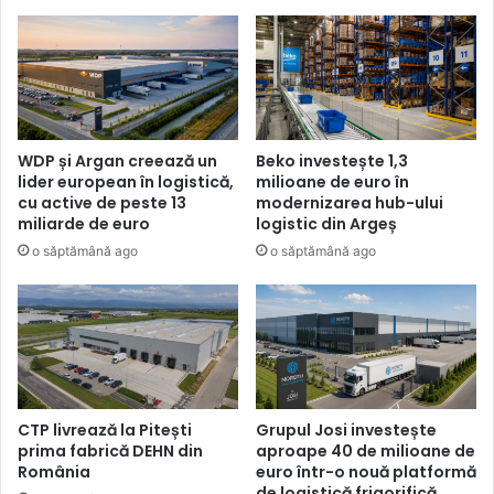
WDP și Argan creează un
Beko investește 1,3
lider european în logistică,
milioane de euro în
cu active de peste 13
modernizarea hub-ului
miliarde de euro
logistic din Argeș
o săptămână ago
o săptămână ago
CTP livrează la Pitești
Grupul Josi investește
prima fabrică DEHN din
aproape 40 de milioane de
România
euro într-o nouă platformă
de logistică frigorifică