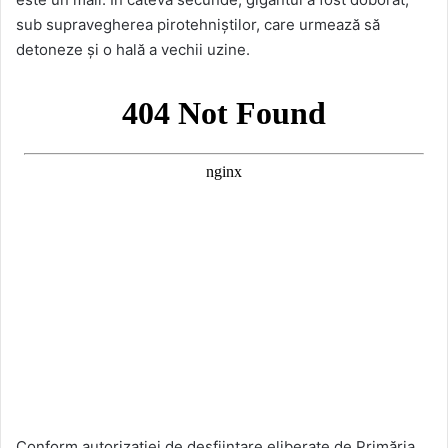
sub supravegherea pirotehniştilor, care urmează să
detoneze şi o hală a vechii uzine.
Conform autorizaţiei de desfiinţare eliberate de Primăria