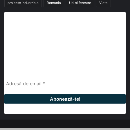
proiecte industriale
Romania
Usi si ferestre
Victa
Abonează-te la buletinul nostru de știri
abonează-te la newsletter
Fii la curent cu ultimele știri, analize și interviuri despre
piața construcțiilor industriale alături de cei peste
13.000 abonați prin newsletterul lunar de la InfoHale.
© Copyright 2026, All Rights Reserved | InfoHale