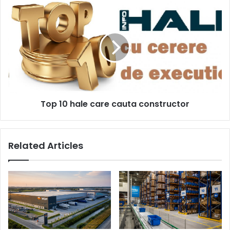
Top
10
hale
care
cauta
constructor
Top 10 hale care cauta constructor
Related Articles