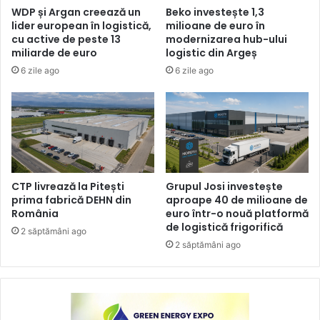
WDP și Argan creează un
Beko investește 1,3
lider european în logistică,
milioane de euro în
cu active de peste 13
modernizarea hub-ului
miliarde de euro
logistic din Argeș
6 zile ago
6 zile ago
CTP livrează la Pitești
Grupul Josi investește
prima fabrică DEHN din
aproape 40 de milioane de
România
euro într-o nouă platformă
de logistică frigorifică
2 săptămâni ago
2 săptămâni ago