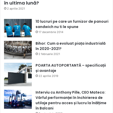
în ultima lună?
2 aprilie 2021
10 lucruri pe care un furnizor de panouri
sandwich nu ti le spune
17 decembrie 2014
Bihor: Cum a evoluat piața industrială
în 2020-2021?
2 februarie 2021
POARTA AUTOPORTANTĂ – specificații
și avantaje
22 aprilie 2019
Interviu cu Anthony Pille, CEO Mateco:
Vârful performanței în închirierea de
utilaje pentru acces și lucru la înălțime
în Balcani