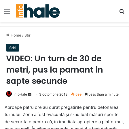
Menu
Se
Home
/
Stiri
Stiri
VIDEO: Un turn de 30 de
metri, pus la pamant in
sapte secunde
Send
InfoHale
3 octombrie 2013
699
Less than a minute
an
Aproape patru ore au durat pregătirile pentru detonarea
email
turnului. Zona a fost evacuată şi s-au luat măsuri sporite
de securitate pentru că, în imediata apropiere a platformei,
este un mall. În câteva secunde, gigantul a fost doborât,