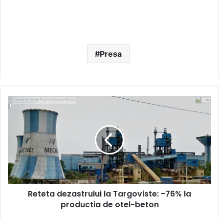
Presa
Reteta
dezastrului
la
Targoviste:
-76%
la
productia
de
otel-
Reteta dezastrului la Targoviste: -76% la
beton
productia de otel-beton