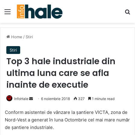
Menu
Se
Home
/
Stiri
Stiri
Top 3 hale industriale din
ultima luna care se afla
inainte de executie
Send
InfoHale
6 noiembrie 2018
327
1 minute read
an
Conform asistentei de vânzare la șantiere VICTA, zona de
email
Nord-Vest a generat în luna Octombrie cel mai mare număr
de șantiere industriale.