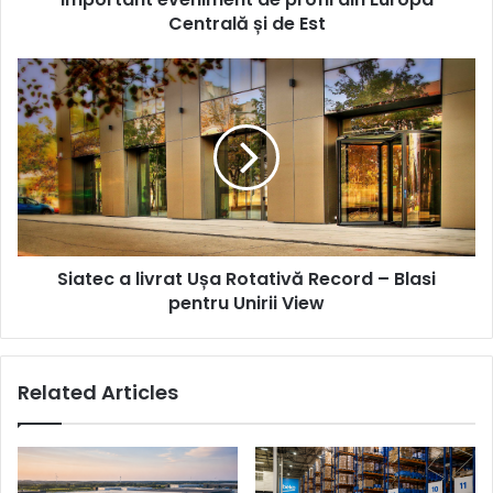
important
Centrală și de Est
eveniment
de
Siatec
profil
a
din
livrat
Europa
Ușa
Centrală
Rotativă
și
Record
de
–
Est
Blasi
pentru
Siatec a livrat Ușa Rotativă Record – Blasi
Unirii
View
pentru Unirii View
Related Articles