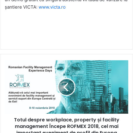
șantiere VICTA:
www.victa.ro
Totul
despre
workplace,
property
și
facility
management
Începe
ROFMEX
Totul despre workplace, property și facility
2018,
cel
management Începe ROFMEX 2018, cel mai
mai
important eveniment de profil din Europa