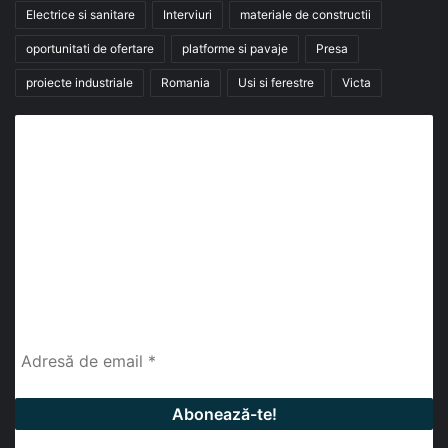
Electrice si sanitare
Interviuri
materiale de constructii
oportunitati de ofertare
platforme si pavaje
Presa
proiecte industriale
Romania
Usi si ferestre
Victa
Abonează-te la buletinul nostru de știri
abonează-te la newsletter
Fii la curent cu ultimele știri, analize și interviuri despre
piața construcțiilor industriale alături de cei peste
13.000 abonați prin newsletterul lunar de la InfoHale.