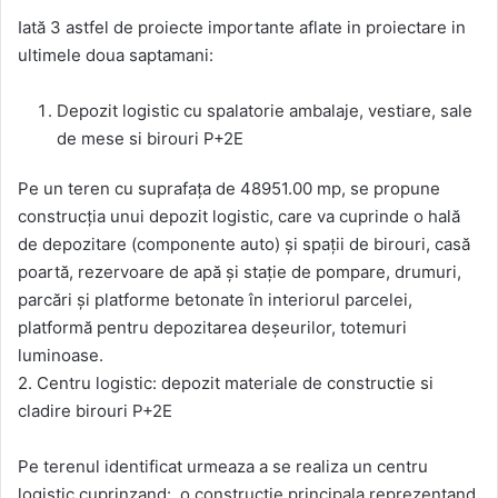
Iată 3 astfel de proiecte importante aflate in proiectare in
ultimele doua saptamani:
Depozit logistic cu spalatorie ambalaje, vestiare, sale
de mese si birouri P+2E
Pe un teren cu suprafaţa de 48951.00 mp, se propune
construcţia unui depozit logistic, care va cuprinde o hală
de depozitare (componente auto) şi spaţii de birouri, casă
poartă, rezervoare de apă şi staţie de pompare, drumuri,
parcări şi platforme betonate în interiorul parcelei,
platformă pentru depozitarea deşeurilor, totemuri
luminoase.
2. Centru logistic: depozit materiale de constructie si
cladire birouri P+2E
Pe terenul identificat urmeaza a se realiza un centru
logistic cuprinzand: o constructie principala reprezentand