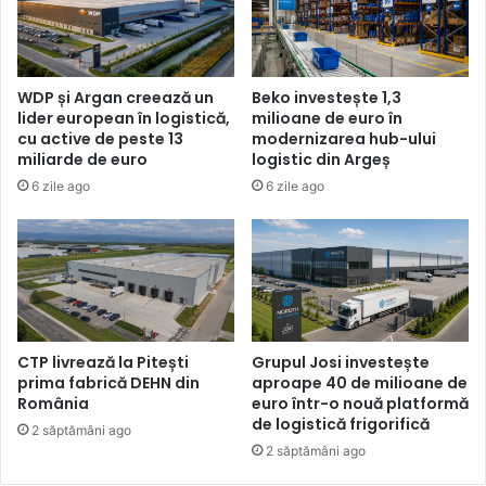
WDP și Argan creează un
Beko investește 1,3
lider european în logistică,
milioane de euro în
cu active de peste 13
modernizarea hub-ului
miliarde de euro
logistic din Argeș
6 zile ago
6 zile ago
CTP livrează la Pitești
Grupul Josi investește
prima fabrică DEHN din
aproape 40 de milioane de
România
euro într-o nouă platformă
de logistică frigorifică
2 săptămâni ago
2 săptămâni ago