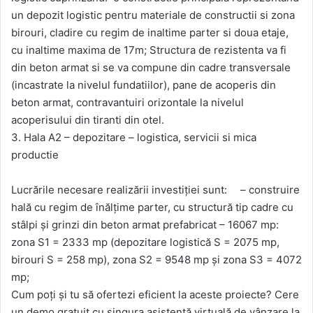
un depozit logistic pentru materiale de constructii si zona
birouri, cladire cu regim de inaltime parter si doua etaje,
cu inaltime maxima de 17m; Structura de rezistenta va fi
din beton armat si se va compune din cadre transversale
(incastrate la nivelul fundatiilor), pane de acoperis din
beton armat, contravantuiri orizontale la nivelul
acoperisului din tiranti din otel.
3. Hala A2 – depozitare – logistica, servicii si mica
productie
Lucrările necesare realizării investiţiei sunt: – construire
hală cu regim de înălţime parter, cu structură tip cadre cu
stâlpi şi grinzi din beton armat prefabricat – 16067 mp:
zona S1 = 2333 mp (depozitare logistică S = 2075 mp,
birouri S = 258 mp), zona S2 = 9548 mp şi zona S3 = 4072
mp;
Cum poți și tu să ofertezi eficient la aceste proiecte? Cere
un demo gratuit cu singura asistentă virtuală de vânzare la