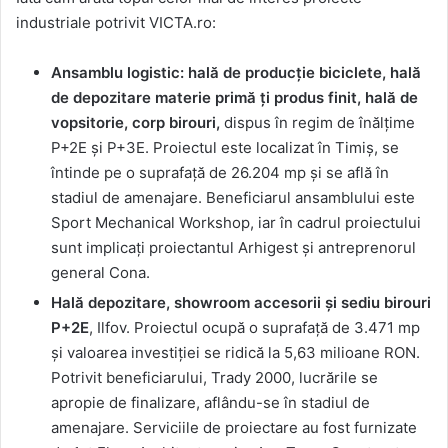
industriale potrivit VICTA.ro:
Ansamblu logistic: hală de producție biciclete, hală
de depozitare materie primă ți produs finit, hală de
vopsitorie, corp birouri,
dispus în regim de înălțime
P+2E și P+3E. Proiectul este localizat în Timiș, se
întinde pe o suprafață de 26.204 mp și se află în
stadiul de amenajare. Beneficiarul ansamblului este
Sport Mechanical Workshop, iar în cadrul proiectului
sunt implicați proiectantul Arhigest și antreprenorul
general Cona.
Hală depozitare, showroom accesorii și sediu birouri
P+2E
, Ilfov. Proiectul ocupă o suprafață de 3.471 mp
și valoarea investiției se ridică la 5,63 milioane RON.
Potrivit beneficiarului, Trady 2000, lucrările se
apropie de finalizare, aflându-se în stadiul de
amenajare. Serviciile de proiectare au fost furnizate