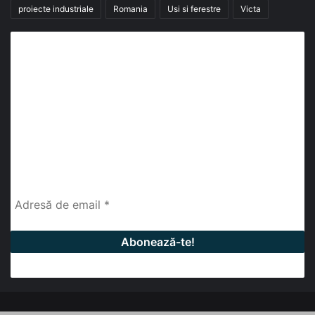
proiecte industriale
Romania
Usi si ferestre
Victa
Abonează-te la buletinul nostru de știri
abonează-te la newsletter
Fii la curent cu ultimele știri, analize și interviuri despre
piața construcțiilor industriale alături de cei peste
13.000 abonați prin newsletterul lunar de la InfoHale.