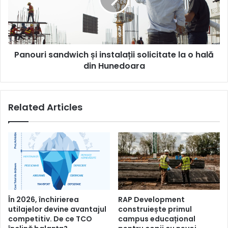
la
o
hală
din
Panouri sandwich și instalații solicitate la o hală
Hunedoara
din Hunedoara
Related Articles
În 2026, închirierea
RAP Development
utilajelor devine avantajul
construiește primul
competitiv. De ce TCO
campus educațional