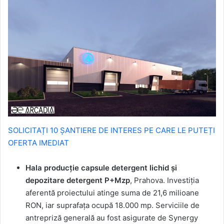
SOLICITAȚI 10 ȘANTIERE DE INTERES PE CARE LE PUTEȚI
OFERTA IMEDIAT
Hala producție capsule detergent lichid și
depozitare detergent P+Mzp
, Prahova. Investiția
aferentă proiectului atinge suma de 21,6 milioane
RON, iar suprafața ocupă 18.000 mp. Serviciile de
antrepriză generală au fost asigurate de Synergy