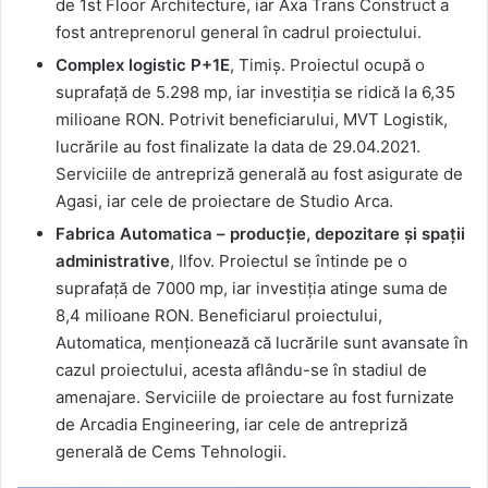
de 1st Floor Architecture, iar Axa Trans Construct a
fost antreprenorul general în cadrul proiectului.
Complex logistic P+1E
, Timiș. Proiectul ocupă o
suprafață de 5.298 mp, iar investiția se ridică la 6,35
milioane RON. Potrivit beneficiarului, MVT Logistik,
lucrările au fost finalizate la data de 29.04.2021.
Serviciile de antrepriză generală au fost asigurate de
Agasi, iar cele de proiectare de Studio Arca.
Fabrica Automatica – producție, depozitare și spații
administrative
, Ilfov. Proiectul se întinde pe o
suprafață de 7000 mp, iar investiția atinge suma de
8,4 milioane RON. Beneficiarul proiectului,
Automatica, menționează că lucrările sunt avansate în
cazul proiectului, acesta aflându-se în stadiul de
amenajare. Serviciile de proiectare au fost furnizate
de Arcadia Engineering, iar cele de antrepriză
generală de Cems Tehnologii.