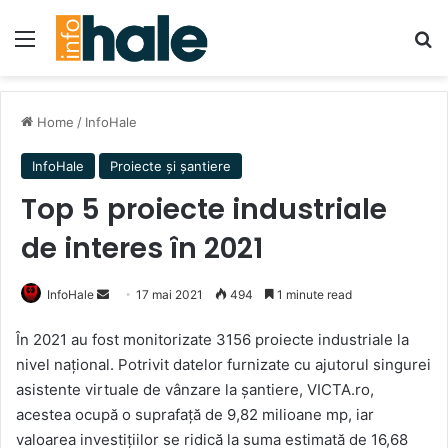
Menu
Se
Home
/
InfoHale
InfoHale
Proiecte și șantiere
Top 5 proiecte industriale
de interes în 2021
Send
InfoHale
17 mai 2021
494
1 minute read
an
În 2021 au fost monitorizate 3156 proiecte industriale la
email
nivel național. Potrivit datelor furnizate cu ajutorul singurei
asistente virtuale de vânzare la șantiere, VICTA.ro,
acestea ocupă o suprafață de 9,82 milioane mp, iar
valoarea investițiilor se ridică la suma estimată de 16,68